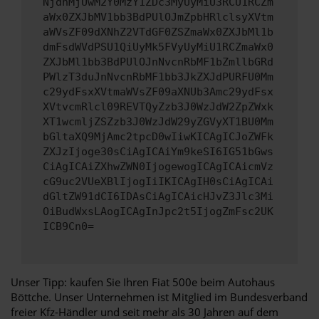
NjdhMjUwM2Y0MzY1ZDc3MyUyMiU3RCU1RCZm
aWx0ZXJbMV1bb3BdPUlOJmZpbHRlclsyXVtm
aWVsZF09dXNhZ2VTdGF0ZSZmaWx0ZXJbMl1b
dmFsdWVdPSU1QiUyMk5FVyUyMiU1RCZmaWx0
ZXJbMl1bb3BdPUlOJnNvcnRbMF1bZmllbGRd
PWlzT3duJnNvcnRbMF1bb3JkZXJdPURFU0Mm
c29ydFsxXVtmaWVsZF09aXNUb3Amc29ydFsx
XVtvcmRlcl09REVTQyZzb3J0WzJdW2ZpZWxk
XT1wcmljZSZzb3J0WzJdW29yZGVyXT1BU0Mm
bGltaXQ9MjAmc2tpcD0wIiwKICAgICJoZWFk
ZXJzIjoge30sCiAgICAiYm9keSI6IG51bGws
CiAgICAiZXhwZWN0IjogewogICAgICAicmVz
cG9uc2VUeXBlIjogIiIKICAgIH0sCiAgICAi
dGltZW91dCI6IDAsCiAgICAicHJvZ3Jlc3Mi
OiBudWxsLAogICAgInJpc2t5IjogZmFsc2UK
ICB9Cn0=
Unser Tipp: kaufen Sie Ihren Fiat 500e beim Autohaus
Böttche. Unser Unternehmen ist Mitglied im Bundesverband
freier Kfz-Händler und seit mehr als 30 Jahren auf dem