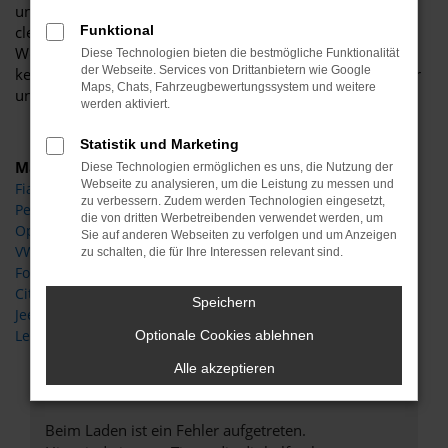
und sind stets in der Lage Sonderpreise einzuräumen oder
clevere Pakete mit besonderer Ausstattung zu schnüren.
Funktional
Wenn es um das Unterbreiten attraktiver Angebote geht,
Diese Technologien bieten die bestmögliche Funktionalität
der Webseite. Services von Drittanbietern wie Google
kennt unsere Kreativität wahrlich keine Grenzen, wobei wir
Maps, Chats, Fahrzeugbewertungssystem und weitere
uns stets an Ihren Bedürfnissen orientieren.
werden aktiviert.
Statistik und Marketing
Marken
Diese Technologien ermöglichen es uns, die Nutzung der
Webseite zu analysieren, um die Leistung zu messen und
Fiat
zu verbessern. Zudem werden Technologien eingesetzt,
Peugeot
die von dritten Werbetreibenden verwendet werden, um
Opel
Sie auf anderen Webseiten zu verfolgen und um Anzeigen
VW
zu schalten, die für Ihre Interessen relevant sind.
Ford
Citroen
Speichern
Jeep
Leapmotor
Optionale Cookies ablehnen
Alle akzeptieren
Fehler: Network Error
Beim Laden ist ein Fehler aufgetreten.