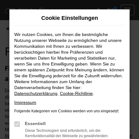
Zum
0
Hauptinhalt
Cookie Einstellungen
springen
Startseite
Hersteller
Fiat
Fiat 500e
Fiat 500e Neuwagen
Wir nutzen Cookies, um Ihnen die bestmögliche
Nutzung unserer Webseite zu ermöglichen und unsere
Fiat 500e Neuwagen
Kommunikation mit Ihnen zu verbessern. Wir
berücksichtigen hierbei Ihre Präferenzen und
verarbeiten Daten für Marketing und Statistiken nur,
wenn Sie uns Ihre Einwilligung geben. Wenn Sie zu
Fiat 500e Neuwagen – Erstklassigkeit
einem späteren Zeitpunkt Ihre Meinung ändern, können
Sie die Einwilligung jederzeit für die Zukunft widerrufen.
auf vier Rädern
Weitere Informationen zum Umfang der
Datenverarbeitung finden Sie hier:
Ein Fiat 500e Neuwagen ist in puncto Qualität und Komfort
Datenschutzerklärung
,
Cookie-Richtlinie
.
die beste Wahl, die Sie treffen können. Die Besonderheit
Impressum
besteht darin, dass all Ihr Wünsche und Anforderungen an
ein perfektes Fahrzeug Berücksichtigung finden und Sie
Folgende Kategorien von Cookies werden von uns eingesetzt:
festlegen, was Ihr Fiat 500e Neuwagen können muss und
was verzichtbar ist. Selbiges gilt natürlich auch für die
Essentiell
Motorisierung und die Lackfarbe. Wir vom Autohaus
Diese Technologien sind erforderlich, um die
Böttche bieten Fiat 500e Neuwagen in erstklassiger Qualität
Kernfunktionalität der Webseite zu gewährleisten.