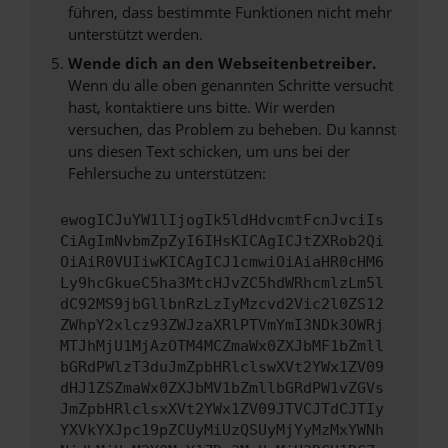
führen, dass bestimmte Funktionen nicht mehr
unterstützt werden.
Wende dich an den Webseitenbetreiber.
Wenn du alle oben genannten Schritte versucht
hast, kontaktiere uns bitte. Wir werden
versuchen, das Problem zu beheben. Du kannst
uns diesen Text schicken, um uns bei der
Fehlersuche zu unterstützen:
ewogICJuYW1lIjogIk5ldHdvcmtFcnJvciIs
CiAgImNvbmZpZyI6IHsKICAgICJtZXRob2Qi
OiAiR0VUIiwKICAgICJ1cmwiOiAiaHR0cHM6
Ly9hcGkueC5ha3MtcHJvZC5hdWRhcmlzLm5l
dC92MS9jbGllbnRzLzIyMzcvd2Vic2l0ZS12
ZWhpY2xlcz93ZWJzaXRlPTVmYmI3NDk3OWRj
MTJhMjU1MjAzOTM4MCZmaWx0ZXJbMF1bZmll
bGRdPWlzT3duJmZpbHRlclswXVt2YWx1ZV09
dHJ1ZSZmaWx0ZXJbMV1bZmllbGRdPW1vZGVs
JmZpbHRlclsxXVt2YWx1ZV09JTVCJTdCJTIy
YXVkYXJpc19pZCUyMiUzQSUyMjYyMzMxYWNh