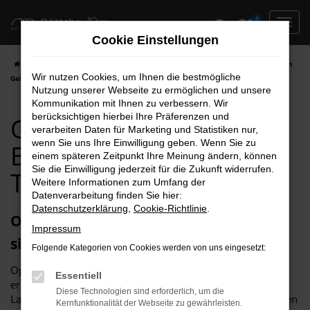
Zum
0
Hauptinhalt
Cookie Einstellungen
springen
Startseite
Berlin
Opel
Opel Crossland
Opel Crossland für Berlin
Wir nutzen Cookies, um Ihnen die bestmögliche
Gebrauchtwagen Top Angebote
Nutzung unserer Webseite zu ermöglichen und unsere
Kommunikation mit Ihnen zu verbessern. Wir
berücksichtigen hierbei Ihre Präferenzen und
Opel Crossland für
verarbeiten Daten für Marketing und Statistiken nur,
wenn Sie uns Ihre Einwilligung geben. Wenn Sie zu
Berlin Gebrauchtwagen
einem späteren Zeitpunkt Ihre Meinung ändern, können
Sie die Einwilligung jederzeit für die Zukunft widerrufen.
Top Angebote
Weitere Informationen zum Umfang der
Datenverarbeitung finden Sie hier:
Datenschutzerklärung
,
Cookie-Richtlinie
.
Opel Crossland Gebrauchtwagen –
Impressum
sicher und sorglos unterwegs in Berlin
Folgende Kategorien von Cookies werden von uns eingesetzt:
Opel Crossland Gebrauchtwagen zeichnen sich durch
Essentiell
erstklassige Qualität aus. Allgemein bekannt ist die
Diese Technologien sind erforderlich, um die
Langlebigkeit dieses Fahrzeugs, das auch in älteren Auflagen
Kernfunktionalität der Webseite zu gewährleisten.