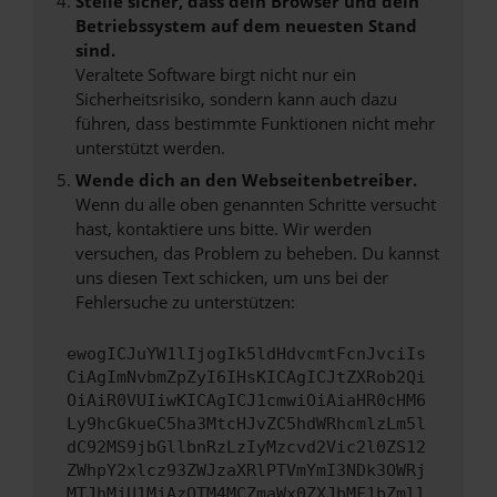
Stelle sicher, dass dein Browser und dein
Betriebssystem auf dem neuesten Stand
sind.
Veraltete Software birgt nicht nur ein
Sicherheitsrisiko, sondern kann auch dazu
führen, dass bestimmte Funktionen nicht mehr
unterstützt werden.
Wende dich an den Webseitenbetreiber.
Wenn du alle oben genannten Schritte versucht
hast, kontaktiere uns bitte. Wir werden
versuchen, das Problem zu beheben. Du kannst
uns diesen Text schicken, um uns bei der
Fehlersuche zu unterstützen:
ewogICJuYW1lIjogIk5ldHdvcmtFcnJvciIs
CiAgImNvbmZpZyI6IHsKICAgICJtZXRob2Qi
OiAiR0VUIiwKICAgICJ1cmwiOiAiaHR0cHM6
Ly9hcGkueC5ha3MtcHJvZC5hdWRhcmlzLm5l
dC92MS9jbGllbnRzLzIyMzcvd2Vic2l0ZS12
ZWhpY2xlcz93ZWJzaXRlPTVmYmI3NDk3OWRj
MTJhMjU1MjAzOTM4MCZmaWx0ZXJbMF1bZmll