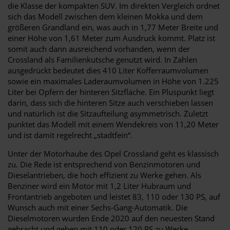
die Klasse der kompakten SUV. Im direkten Vergleich ordnet
sich das Modell zwischen dem kleinen Mokka und dem
größeren Grandland ein, was auch in 1,77 Meter Breite und
einer Höhe von 1,61 Meter zum Ausdruck kommt. Platz ist
somit auch dann ausreichend vorhanden, wenn der
Crossland als Familienkutsche genutzt wird. In Zahlen
ausgedrückt bedeutet dies 410 Liter Kofferraumvolumen
sowie ein maximales Laderaumvolumen in Höhe von 1.225
Liter bei Opfern der hinteren Sitzfläche. Ein Pluspunkt liegt
darin, dass sich die hinteren Sitze auch verschieben lassen
und natürlich ist die Sitzaufteilung asymmetrisch. Zuletzt
punktet das Modell mit einem Wendekreis von 11,20 Meter
und ist damit regelrecht „stadtfein“.
Unter der Motorhaube des Opel Crossland geht es klassisch
zu. Die Rede ist entsprechend von Benzinmotoren und
Dieselantrieben, die hoch effizient zu Werke gehen. Als
Benziner wird ein Motor mit 1,2 Liter Hubraum und
Frontantrieb angeboten und leistet 83, 110 oder 130 PS, auf
Wunsch auch mit einer Sechs-Gang-Automatik. Die
Dieselmotoren wurden Ende 2020 auf den neuesten Stand
gebracht und gehen mit 110 oder 120 PS zu Werke.