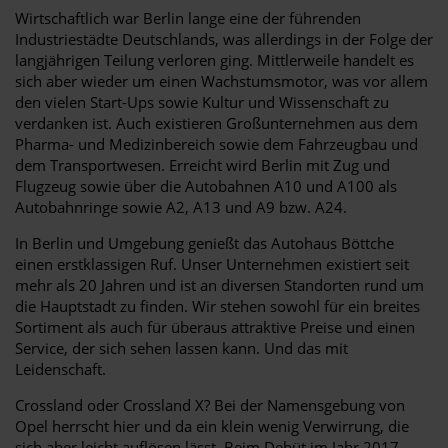
Wirtschaftlich war Berlin lange eine der führenden
Industriestädte Deutschlands, was allerdings in der Folge der
langjährigen Teilung verloren ging. Mittlerweile handelt es
sich aber wieder um einen Wachstumsmotor, was vor allem
den vielen Start-Ups sowie Kultur und Wissenschaft zu
verdanken ist. Auch existieren Großunternehmen aus dem
Pharma- und Medizinbereich sowie dem Fahrzeugbau und
dem Transportwesen. Erreicht wird Berlin mit Zug und
Flugzeug sowie über die Autobahnen A10 und A100 als
Autobahnringe sowie A2, A13 und A9 bzw. A24.
In Berlin und Umgebung genießt das Autohaus Böttche
einen erstklassigen Ruf. Unser Unternehmen existiert seit
mehr als 20 Jahren und ist an diversen Standorten rund um
die Hauptstadt zu finden. Wir stehen sowohl für ein breites
Sortiment als auch für überaus attraktive Preise und einen
Service, der sich sehen lassen kann. Und das mit
Leidenschaft.
Crossland oder Crossland X? Bei der Namensgebung von
Opel herrscht hier und da ein klein wenig Verwirrung, die
sich aber leicht auflösen lässt. Beim Debüt im Jahr 2017