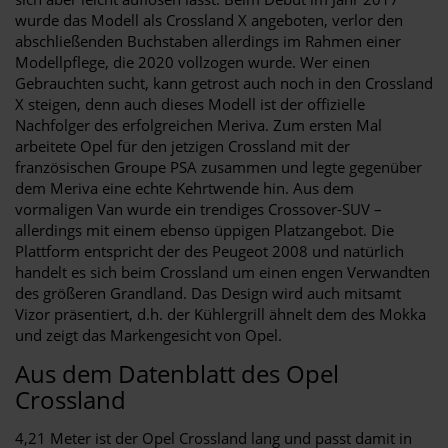
wurde das Modell als Crossland X angeboten, verlor den
abschließenden Buchstaben allerdings im Rahmen einer
Modellpflege, die 2020 vollzogen wurde. Wer einen
Gebrauchten sucht, kann getrost auch noch in den Crossland
X steigen, denn auch dieses Modell ist der offizielle
Nachfolger des erfolgreichen Meriva. Zum ersten Mal
arbeitete Opel für den jetzigen Crossland mit der
französischen Groupe PSA zusammen und legte gegenüber
dem Meriva eine echte Kehrtwende hin. Aus dem
vormaligen Van wurde ein trendiges Crossover-SUV –
allerdings mit einem ebenso üppigen Platzangebot. Die
Plattform entspricht der des Peugeot 2008 und natürlich
handelt es sich beim Crossland um einen engen Verwandten
des größeren Grandland. Das Design wird auch mitsamt
Vizor präsentiert, d.h. der Kühlergrill ähnelt dem des Mokka
und zeigt das Markengesicht von Opel.
Aus dem Datenblatt des Opel
Crossland
4,21 Meter ist der Opel Crossland lang und passt damit in