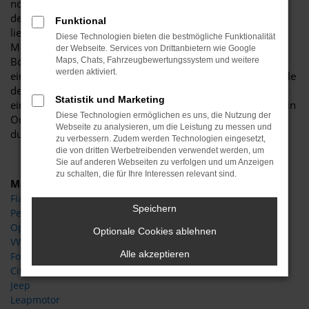
noch voll und ganz auf Höhe der Zeit fährt. Wenn Sie nach
dem passenden fahrbaren Untersatz für Berlin suchen,
Funktional
liegen Sie goldrichtig und sichern sich viele Jahre sorglose
Diese Technologien bieten die bestmögliche Funktionalität
Mobilität. Natürlich bevorzugen auch wir vom Autohaus
der Webseite. Services von Drittanbietern wie Google
Böttche junge Gebrauchtwagen und geben Ihnen für deren
Maps, Chats, Fahrzeugbewertungssystem und weitere
werden aktiviert.
einwandfreie Qualität eine Garantie. Des Weiteren sind viele
der Opel Crossland Gebrauchtwagen für Berlin mitsamt
Statistik und Marketing
eines Scheckhefts im Angebot und somit ist alles tipptopp in
Diese Technologien ermöglichen es uns, die Nutzung der
Ordnung. Dass dies ganz sicher der Fall ist, sichern wir
Webseite zu analysieren, um die Leistung zu messen und
durch die Arbeit unserer Kfz-Meisterwerkstatt.
zu verbessern. Zudem werden Technologien eingesetzt,
die von dritten Werbetreibenden verwendet werden, um
Sie auf anderen Webseiten zu verfolgen und um Anzeigen
zu schalten, die für Ihre Interessen relevant sind.
Marken
Fiat
Speichern
Peugeot
Opel
Optionale Cookies ablehnen
VW
Alle akzeptieren
Ford
Citroen
Jeep
Leapmotor