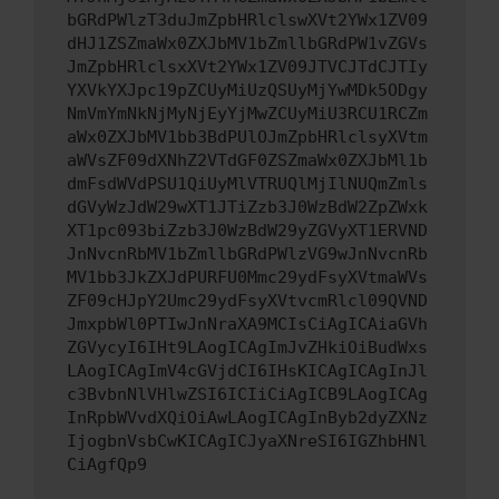
bGRdPWlzT3duJmZpbHRlclswXVt2YWx1ZV09
dHJ1ZSZmaWx0ZXJbMV1bZmllbGRdPW1vZGVs
JmZpbHRlclsxXVt2YWx1ZV09JTVCJTdCJTIy
YXVkYXJpc19pZCUyMiUzQSUyMjYwMDk5ODgy
NmVmYmNkNjMyNjEyYjMwZCUyMiU3RCU1RCZm
aWx0ZXJbMV1bb3BdPUlOJmZpbHRlclsyXVtm
aWVsZF09dXNhZ2VTdGF0ZSZmaWx0ZXJbMl1b
dmFsdWVdPSU1QiUyMlVTRUQlMjIlNUQmZmls
dGVyWzJdW29wXT1JTiZzb3J0WzBdW2ZpZWxk
XT1pc093biZzb3J0WzBdW29yZGVyXT1ERVND
JnNvcnRbMV1bZmllbGRdPWlzVG9wJnNvcnRb
MV1bb3JkZXJdPURFU0Mmc29ydFsyXVtmaWVs
ZF09cHJpY2Umc29ydFsyXVtvcmRlcl09QVND
JmxpbWl0PTIwJnNraXA9MCIsCiAgICAiaGVh
ZGVycyI6IHt9LAogICAgImJvZHkiOiBudWxs
LAogICAgImV4cGVjdCI6IHsKICAgICAgInJl
c3BvbnNlVHlwZSI6ICIiCiAgICB9LAogICAg
InRpbWVvdXQiOiAwLAogICAgInByb2dyZXNz
IjogbnVsbCwKICAgICJyaXNreSI6IGZhbHNl
CiAgfQp9