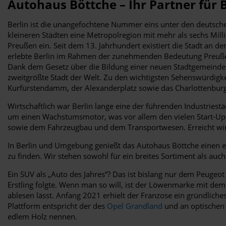
Autohaus Böttche – Ihr Partner für
Berlin ist die unangefochtene Nummer eins unter den deutsch
kleineren Städten eine Metropolregion mit mehr als sechs Milli
Preußen ein. Seit dem 13. Jahrhundert existiert die Stadt an d
erlebte Berlin im Rahmen der zunehmenden Bedeutung Preußens
Dank dem Gesetz über die Bildung einer neuen Stadtgemeinde B
zweitgrößte Stadt der Welt. Zu den wichtigsten Sehenswürdigk
Kurfürstendamm, der Alexanderplatz sowie das Charlottenburg
Wirtschaftlich war Berlin lange eine der führenden Industriestä
um einen Wachstumsmotor, was vor allem den vielen Start-Up
sowie dem Fahrzeugbau und dem Transportwesen. Erreicht wir
In Berlin und Umgebung genießt das Autohaus Böttche einen er
zu finden. Wir stehen sowohl für ein breites Sortiment als auch
Ein SUV als „Auto des Jahres“? Das ist bislang nur dem Peugeot
Erstling folgte. Wenn man so will, ist der Löwenmarke mit d
ablesen lässt. Anfang 2021 erhielt der Franzose ein gründliches
Plattform entspricht der des
Opel Grandland
und an optischen 
edlem Holz nennen.