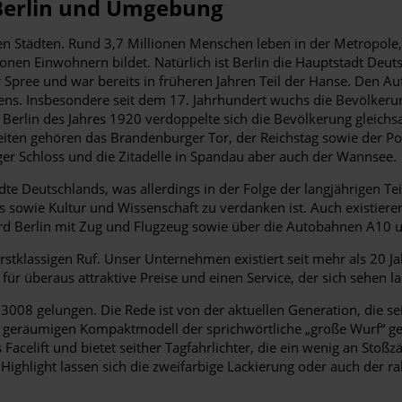
 Berlin und Umgebung
en Städten. Rund 3,7 Millionen Menschen leben in der Metropole
onen Einwohnern bildet. Natürlich ist Berlin die Hauptstadt Deut
er Spree und war bereits in früheren Jahren Teil der Hanse. Den A
. Insbesondere seit dem 17. Jahrhundert wuchs die Bevölkerung 
erlin des Jahres 1920 verdoppelte sich die Bevölkerung gleichsa
eiten gehören das Brandenburger Tor, der Reichstag sowie der Po
er Schloss und die Zitadelle in Spandau aber auch der Wannsee.
dte Deutschlands, was allerdings in der Folge der langjährigen Tei
s sowie Kultur und Wissenschaft zu verdanken ist. Auch existi
d Berlin mit Zug und Flugzeug sowie über die Autobahnen A10 
stklassigen Ruf. Unser Unternehmen existiert seit mehr als 20 J
 für überaus attraktive Preise und einen Service, der sich sehen 
 3008 gelungen. Die Rede ist von der aktuellen Generation, die s
em geräumigen Kompaktmodell der sprichwörtliche „große Wurf“ g
 Facelift und bietet seither Tagfahrlichter, die ein wenig an Stoß
Highlight lassen sich die zweifarbige Lackierung oder auch der