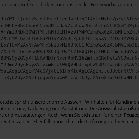
 uns diesen Text schicken, um uns bei der Fehlersuche zu unterst
CJuYW1lIjogIk5ldHdvcmtFcnJvciIsCiAgImNvbmZpZyI6IHs
0cHM6Ly9hcGkueC5ha3MtcHJvZC5hdWRhcmlzLm5ldC92MS9jb
TVmYmI3NDk3OWRjMTJhMjU1MjAzOTM4MCZmaWx0ZXJbMF1bZml
0ZXJbMV1bZmllbGRdPW1vZGVsJmZpbHRlclsxXVt2YWx1ZV09J
GE5YTUyMzAyNTAwMTc3NiUyMiU3RCU1RCZmaWx0ZXJbMV1bb3B
0ZXJbMl1bdmFsdWVdPSU1QiUyMlVTRUQlMjIlNUQmZmlsdGVyW
zBdW29yZGVyXT1ERVNDJnNvcnRbMV1bZmllbGRdPWlzVG9wJnN
pY2Umc29ydFsyXVtvcmRlcl09QVNDJmxpbWl0PTIwJnNraXA9M
WxsLAogICAgImV4cGVjdCI6IHsKICAgICAgInJlc3BvbnNlVHl
gInByb2dyZXNzIjogbnVsbCwKICAgICJyaXNreSI6IGZhbHNlC
tche spricht unsere enorme Auswahl. Wir halten für Kundinnen 
otorisierung, Lackierung und Ausstattung. Die Auswahl ist groß 
hre und Ausstattungen. Auch, wenn Sie sich „nur“ für einen Peug
 Raten zahlen. Ebenfalls möglich ist die Lieferung zu Ihnen nac