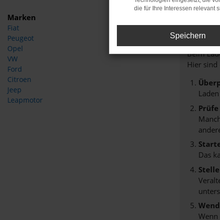
Technologien eingesetzt, die v
die für Ihre Interessen relevant s
Marken
Fiat
Fehle
Speichern
Peugeot
Opel
Beim Lade
VW
Hier sind
Ford
Citroen
Überp
Jeep
Laden
Leapmotor
Prüfe
Manche
andere
Start
Das k
Stell
Veralt
unters
Wende
Wenn d