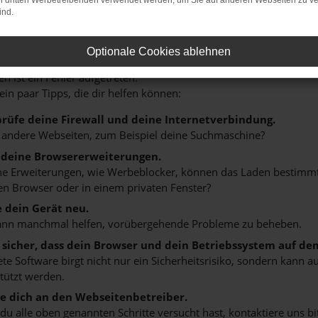
on dritten Werbetreibenden verwendet werden, um Sie auf anderen Webseiten zu ve
ind.
r: Network Error
Optionale Cookies ablehnen
n ist ein Fehler aufgetreten.
 ein paar Tipps, die dir helfen können:
rüfe deine Firewall und deine Internetverbindung.
 andere Webseiten, zum Beispiel deine Suchmaschine?
 deine Browsererweiterungen.
 Erweiterungen, wie Werbeblocker, können das Laden bestimmter 
n Browser oder in einem privaten Fenster?
e dein Gerät neu.
ann manchmal helfen, vorübergehende Probleme zu beheben.
e sicher, dass dein Browser und dein Betriebssystem auf de
ete Software birgt nicht nur ein Sicherheitsrisiko, sondern kann
tützt werden.
 dich an den Webseitenbetreiber.
u alle oben genannten Schritte versucht hast, kontaktiere uns 