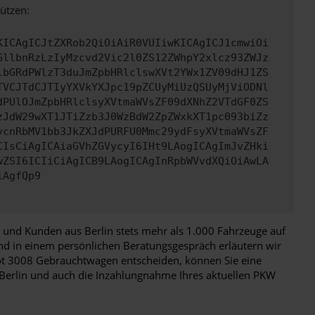
ützen:
KICAgICJtZXRob2QiOiAiR0VUIiwKICAgICJ1cmwiOi
GllbnRzLzIyMzcvd2Vic2l0ZS12ZWhpY2xlcz93ZWJz
lbGRdPWlzT3duJmZpbHRlclswXVt2YWx1ZV09dHJ1ZS
TVCJTdCJTIyYXVkYXJpc19pZCUyMiUzQSUyMjViODNl
dPUlOJmZpbHRlclsyXVtmaWVsZF09dXNhZ2VTdGF0ZS
zJdW29wXT1JTiZzb3J0WzBdW2ZpZWxkXT1pc093biZz
vcnRbMV1bb3JkZXJdPURFU0Mmc29ydFsyXVtmaWVsZF
CIsCiAgICAiaGVhZGVycyI6IHt9LAogICAgImJvZHki
wZSI6ICIiCiAgICB9LAogICAgInRpbWVvdXQiOiAwLA
iAgfQp9
und Kunden aus Berlin stets mehr als 1.000 Fahrzeuge auf
und in einem persönlichen Beratungsgespräch erläutern wir
eot 3008 Gebrauchtwagen entscheiden, können Sie eine
h Berlin und auch die Inzahlungnahme Ihres aktuellen PKW