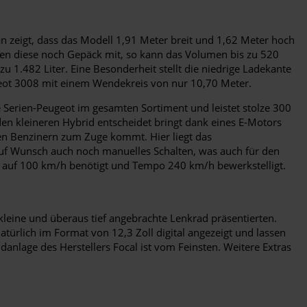
n zeigt, dass das Modell 1,91 Meter breit und 1,62 Meter hoch
men diese noch Gepäck mit, so kann das Volumen bis zu 520
 1.482 Liter. Eine Besonderheit stellt die niedrige Ladekante
ugeot 3008 mit einem Wendekreis von nur 10,70 Meter.
te Serien-Peugeot im gesamten Sortiment und leistet stolze 300
den kleineren Hybrid entscheidet bringt dank eines E-Motors
 den Benzinern zum Zuge kommt. Hier liegt das
auf Wunsch auch noch manuelles Schalten, was auch für den
en auf 100 km/h benötigt und Tempo 240 km/h bewerkstelligt.
 kleine und überaus tief angebrachte Lenkrad präsentierten.
türlich im Format von 12,3 Zoll digital angezeigt und lassen
anlage des Herstellers Focal ist vom Feinsten. Weitere Extras