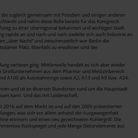
, die zugleich gemeinsam mit Potsdam und einigen anderen
schlands und nahm diese Rolle bereits für das Königreich
ufstieg zu einer überregional bekannten und wichtigen Stadt
rapide an und nach und nach siedelte sich auch Industrie an.
m „über Nacht“ und zwischenzeitlich war Berlin die
tsdamer Platz. Ebenfalls zu erwähnen sind der
lung verloren ging. Mittlerweile handelt es sich aber wieder
eren Großunternehmen aus dem Pharma- und Medizinbereich
und A100 als Autobahnringe sowie A2, A13 und A9 bzw. A24.
ahren und ist an diversen Standorten rund um die Hauptstadt
lassen kann. Und das mit Leidenschaft.
eit 2016 auf dem Markt ist und auf den 2009 präsentierten
elungen, was sich vor allem anhand der Ausgewogenheit
zähne erinnern und einen neu gezeichneten Kühlergrill. Die
 rahmenlose Rückspiegel und jede Menge Dekorelemente aus