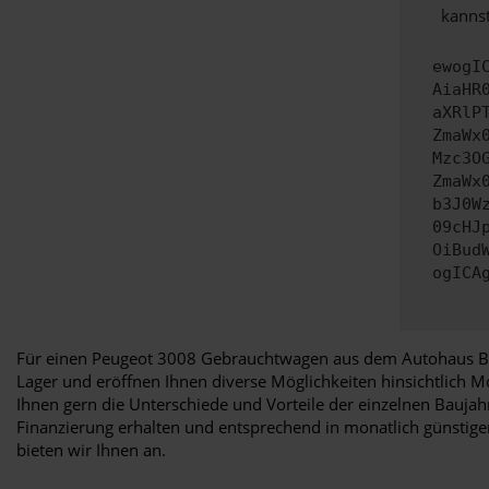
kannst
ewogI
AiaHR
aXRlP
ZmaWx
Mzc3O
ZmaWx
b3J0W
09cHJ
OiBud
ogICA
Für einen Peugeot 3008 Gebrauchtwagen aus dem Autohaus Böt
Lager und eröffnen Ihnen diverse Möglichkeiten hinsichtlich M
Ihnen gern die Unterschiede und Vorteile der einzelnen Bauja
Finanzierung erhalten und entsprechend in monatlich günstigen
bieten wir Ihnen an.