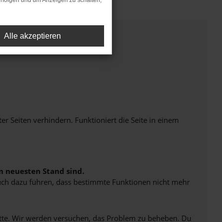
rfolgen und um Anzeigen zu schalten,
Alle akzeptieren
Seiten verhindern. Funktioniert die Seite in einem
m neuesten Stand sind.
 auch dazu führen, dass bestimmte Funktionen nicht mehr
bitte. Wir werden versuchen, das Problem zu beheben. Du