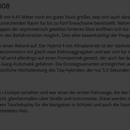
008
 mit 4,45 Meter noch ein gutes Stück größer, was sich auch dara
ausreichenden Raum für bis zu fünf Erwachsene bereitstellt. Neh
n der asymmetrisch geteilten hinteren Sitze eröffnen sich bis zu
n des Beifahrersitzes möglich. Dies alles bewerkstelligt der Pe
h einen Rekord auf. Der Hybrid 4 mit Allradantrieb ist der stärks
enzinmotors mit gleich zwei Elektroaggregaten und wer sich für 
all wird allerdings auf einen Frontantrieb gesetzt, der auch bei
t-Gang-Automatik gefahren. Die Einstiegsvarianten ermöglichen 
 sportliche Höchstleistung des Top-Hybriden, der nur 5,9 Sekund
n i-Cockpit versehen und war eines der ersten Fahrzeuge, die das
icht, gleichermaßen über Straße und Instrumente. Diese werden na
in Touchdisplay für die Navigation in Echtzeit und auch die Sound
beitetes Holz.