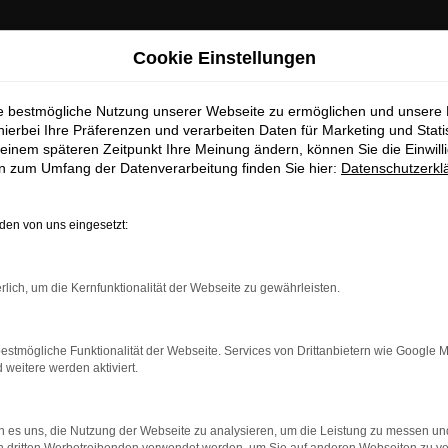
Cookie Einstellungen
ie bestmögliche Nutzung unserer Webseite zu ermöglichen und unsere
hierbei Ihre Präferenzen und verarbeiten Daten für Marketing und Stati
einem späteren Zeitpunkt Ihre Meinung ändern, können Sie die Einwillig
en zum Umfang der Datenverarbeitung finden Sie hier:
Datenschutzerkl
ebrauchtwagen Top Angebote
en von uns eingesetzt:
 Gebrauchtwagen Top Ange
rlich, um die Kernfunktionalität der Webseite zu gewährleisten.
er und sorglos unterwegs in Berlin
Qualität aus. Allgemein bekannt ist die Langlebigkeit dieses Fah
estmögliche Funktionalität der Webseite. Services von Drittanbietern wie Google 
ersatz für Berlin suchen, liegen Sie goldrichtig und sichern sich
eitere werden aktiviert.
ür deren einwandfreie Qualität eine Garantie. Des Weiteren si
dnung. Dass dies ganz sicher der Fall ist, sichern wir durch die A
 es uns, die Nutzung der Webseite zu analysieren, um die Leistung zu messen u