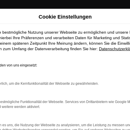
Cookie Einstellungen
ie bestmögliche Nutzung unserer Webseite zu ermöglichen und unsere
hierbei Ihre Präferenzen und verarbeiten Daten für Marketing und Stati
einem späteren Zeitpunkt Ihre Meinung ändern, können Sie die Einwillig
en zum Umfang der Datenverarbeitung finden Sie hier:
Datenschutzerkl
en von uns eingesetzt:
Top Angebote
rlich, um die Kernfunktionalität der Webseite zu gewährleisten.
lin
omit auch perfekt nach Berlin. Der Grund liegt in der Vielseiti
estmögliche Funktionalität der Webseite. Services von Drittanbietern wie Google 
erne an einem unserer zahlreichen Standorte einsteigen. Für uns 
eitere werden aktiviert.
hen im Vorfeld, welche Motorisierung, welche Lackierung und we
chen. Sprechen Sie uns an.
 es uns, die Nutzung der Webseite zu analysieren, um die Leistung zu messen u