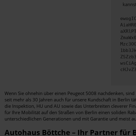
kannst
ewogI
AiaHR
aXRlP
ZmaWx
Mzc3O
1bb3J
ZSZzb
wsCiA
cHJvZ
Wenn Sie ohnehin über einen Peugeot 5008 nachdenken, sind Si
seit mehr als 30 Jahren auch für unsere Kundschaft in Berlin 
die Inspektion, HU und AU sowie das Unterbreiten cleverer Fin
für Ihre Mobilität auf den Straßen von Berlin einen soliden R
unterschiedlichen Generationen und mit Garantie und meist au
Autohaus Böttche – Ihr Partner für