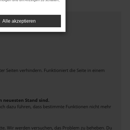
rfolgen und um Anzeigen zu schalten,
Alle akzeptieren
Seiten verhindern. Funktioniert die Seite in einem
m neuesten Stand sind.
 auch dazu führen, dass bestimmte Funktionen nicht mehr
bitte. Wir werden versuchen, das Problem zu beheben. Du