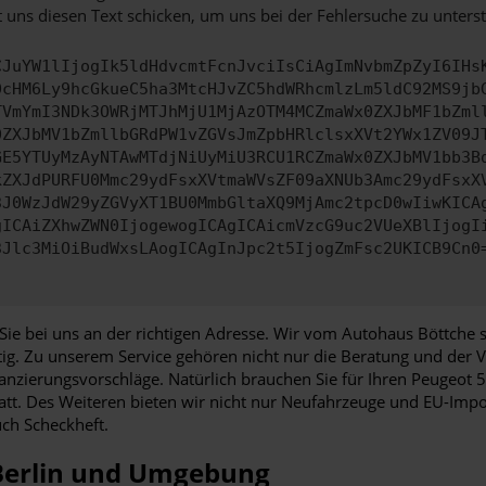
 uns diesen Text schicken, um uns bei der Fehlersuche zu unterst
CJuYW1lIjogIk5ldHdvcmtFcnJvciIsCiAgImNvbmZpZyI6IHs
0cHM6Ly9hcGkueC5ha3MtcHJvZC5hdWRhcmlzLm5ldC92MS9jb
TVmYmI3NDk3OWRjMTJhMjU1MjAzOTM4MCZmaWx0ZXJbMF1bZml
0ZXJbMV1bZmllbGRdPW1vZGVsJmZpbHRlclsxXVt2YWx1ZV09J
GE5YTUyMzAyNTAwMTdjNiUyMiU3RCU1RCZmaWx0ZXJbMV1bb3B
kZXJdPURFU0Mmc29ydFsxXVtmaWVsZF09aXNUb3Amc29ydFsxX
3J0WzJdW29yZGVyXT1BU0MmbGltaXQ9MjAmc2tpcD0wIiwKICA
gICAiZXhwZWN0IjogewogICAgICAicmVzcG9uc2VUeXBlIjogI
3Jlc3MiOiBudWxsLAogICAgInJpc2t5IjogZmFsc2UKICB9Cn0
e bei uns an der richtigen Adresse. Wir vom Autohaus Böttche s
tätig. Zu unserem Service gehören nicht nur die Beratung und der
anzierungsvorschläge. Natürlich brauchen Sie für Ihren Peugeot 5
abatt. Des Weiteren bieten wir nicht nur Neufahrzeuge und EU-Im
ch Scheckheft.
 Berlin und Umgebung