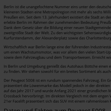
Berlin ist die unangefochtene Nummer eins unter den deutsch
kleineren Städten eine Metropolregion mit mehr als sechs Milli
Preußen ein. Seit dem 13. Jahrhundert existiert die Stadt an d
erlebte Berlin im Rahmen der zunehmenden Bedeutung Preußens
Dank dem Gesetz über die Bildung einer neuen Stadtgemeinde B
zweitgrößte Stadt der Welt. Zu den wichtigsten Sehenswürdigk
Kurfürstendamm, der Alexanderplatz sowie das Charlottenburg
Wirtschaftlich war Berlin lange eine der führenden Industriestä
um einen Wachstumsmotor, was vor allem den vielen Start-Up
sowie dem Fahrzeugbau und dem Transportwesen. Erreicht wir
In Berlin und Umgebung genießt das Autohaus Böttche einen ers
zu finden. Wir stehen sowohl für ein breites Sortiment als auch
Der Peugeot 5008 ist ein rundum spannendes Fahrzeug. Ein Grund
präsentiert die Löwenmarke das Modell jedoch in der direkten 
auf das Jahr 2017 und wurde Anfang 2021 einer gründlichen M
Crossback hervorbringt. Im direkten Vergleich mit dem engen V
21er Facelift präsentiert sich das SUV mit einem rahmenlosen K
Daten und Fakten zum Peugeot 5008