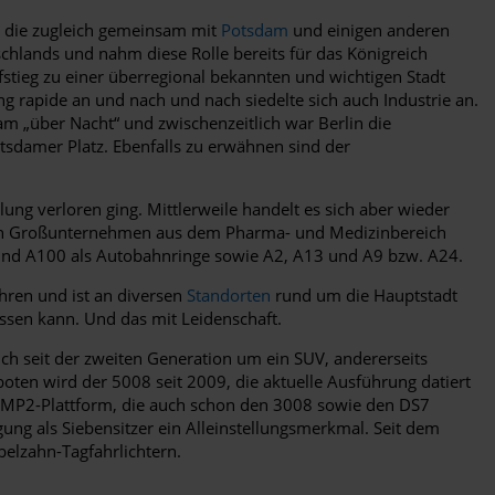
, die zugleich gemeinsam mit
Potsdam
und einigen anderen
schlands und nahm diese Rolle bereits für das Königreich
ufstieg zu einer überregional bekannten und wichtigen Stadt
rapide an und nach und nach siedelte sich auch Industrie an.
m „über Nacht“ und zwischenzeitlich war Berlin die
tsdamer Platz. Ebenfalls zu erwähnen sind der
lung verloren ging. Mittlerweile handelt es sich aber wieder
eren Großunternehmen aus dem Pharma- und Medizinbereich
und A100 als Autobahnringe sowie A2, A13 und A9 bzw. A24.
hren und ist an diversen
Standorten
rund um die Hauptstadt
lassen kann. Und das mit Leidenschaft.
sich seit der zweiten Generation um ein SUV, andererseits
oten wird der 5008 seit 2009, die aktuelle Ausführung datiert
 EMP2-Plattform, die auch schon den 3008 sowie den DS7
ung als Siebensitzer ein Alleinstellungsmerkmal. Seit dem
belzahn-Tagfahrlichtern.