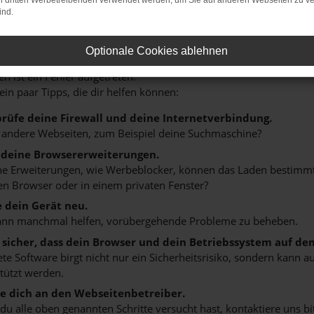
on dritten Werbetreibenden verwendet werden, um Sie auf anderen Webseiten zu ve
ind.
r: Network Error
Optionale Cookies ablehnen
n ist ein Fehler aufgetreten.
 ein paar Tipps, die dir helfen können:
rüfe deine Firewall und deine Internetverbindung.
 andere Webseiten, zum Beispiel deine Suchmaschine?
 deine Browsererweiterungen.
 Erweiterungen, wie Werbeblocker, können das Laden bestimmter 
n Browser oder in einem privaten Fenster?
e dein Gerät neu.
ann manchmal helfen, vorübergehende Probleme zu beheben.
e sicher, dass dein Browser und dein Betriebssystem auf de
ete Software birgt nicht nur ein Sicherheitsrisiko, sondern kann
tützt werden.
 dich an den Webseitenbetreiber.
u alle oben genannten Schritte versucht hast, kontaktiere uns 