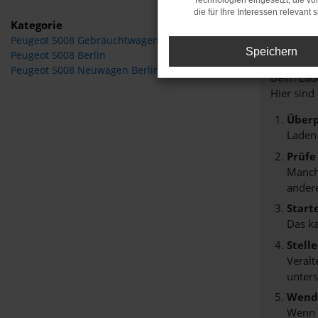
Technologien eingesetzt, die v
die für Ihre Interessen relevant s
Kategorie
Peugeot 5008 Gebrauchtwagen Berlin
Fehle
Speichern
Peugeot 5008 Berlin
Peugeot 5008 Neuwagen Berlin
Beim Lade
Hier sind
Überp
Laden
Prüfe
Manche
andere
Start
Das k
Stell
Veralt
unters
Wende
Wenn d