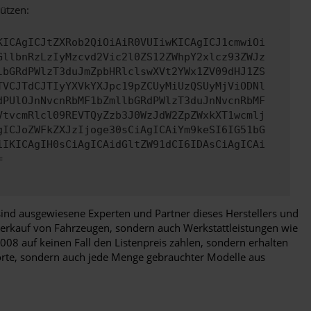
ützen:
KICAgICJtZXRob2QiOiAiR0VUIiwKICAgICJ1cmwiOi
GllbnRzLzIyMzcvd2Vic2l0ZS12ZWhpY2xlcz93ZWJz
lbGRdPWlzT3duJmZpbHRlclswXVt2YWx1ZV09dHJ1ZS
TVCJTdCJTIyYXVkYXJpc19pZCUyMiUzQSUyMjViODNl
dPUlOJnNvcnRbMF1bZmllbGRdPWlzT3duJnNvcnRbMF
VtvcmRlcl09REVTQyZzb3J0WzJdW2ZpZWxkXT1wcmlj
gICJoZWFkZXJzIjoge30sCiAgICAiYm9keSI6IG51bG
iIKICAgIH0sCiAgICAidGltZW91dCI6IDAsCiAgICAi
=
ind ausgewiesene Experten und Partner dieses Herstellers und
 Verkauf von Fahrzeugen, sondern auch Werkstattleistungen wie
008 auf keinen Fall den Listenpreis zahlen, sondern erhalten
porte, sondern auch jede Menge gebrauchter Modelle aus