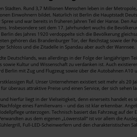
en Städten. Rund 3,7 Millionen Menschen leben in der Metropole
onen Einwohnern bildet. Natürlich ist Berlin die Hauptstadt Deut
er Spree und war bereits in früheren Jahren Teil der Hanse. Den A
. Insbesondere seit dem 17. Jahrhundert wuchs die Bevölkerung 
erlin des Jahres 1920 verdoppelte sich die Bevölkerung gleichsa
eiten gehören das Brandenburger Tor, der Reichstag sowie der Po
er Schloss und die Zitadelle in Spandau aber auch der Wannsee.
dte Deutschlands, was allerdings in der Folge der langjährigen Tei
s sowie Kultur und Wissenschaft zu verdanken ist. Auch existi
d Berlin mit Zug und Flugzeug sowie über die Autobahnen A10 
tklassigen Ruf. Unser Unternehmen existiert seit mehr als 20 Ja
 für überaus attraktive Preise und einen Service, der sich sehen 
 hierfür liegt in der Vielseitigkeit, denn einerseits handelt es 
Nachfolge eines Familienvans – und das ist klar erkennbar. Angeb
odellpflege unterzogen. Technisch basiert das Fahrzeug auf der
erwandten aus dem eigenen „Löwenstall“ ist vor allem die Ausleg
ühlergrill, Full-LED-Scheinwerfern und den charakteristischen Sä