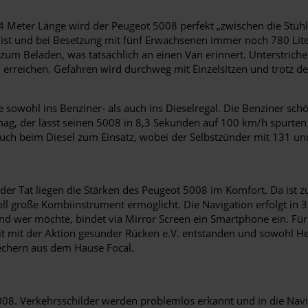
Meter Länge wird der Peugeot 5008 perfekt „zwischen die Stühle“
 ist und bei Besetzung mit fünf Erwachsenen immer noch 780 Lite
ter zum Beladen, was tatsächlich an einen Van erinnert. Unterstr
 erreichen. Gefahren wird durchweg mit Einzelsitzen und trotz d
 sowohl ins Benziner- als auch ins Dieselregal. Die Benziner sch
 mag, der lässt seinen 5008 in 8,3 Sekunden auf 100 km/h spurten
ch beim Diesel zum Einsatz, wobei der Selbstzünder mit 131 und
der Tat liegen die Stärken des Peugeot 5008 im Komfort. Da ist zu
oll große Kombiinstrument ermöglicht. Die Navigation erfolgt in 3
nd wer möchte, bindet via Mirror Screen ein Smartphone ein. Für
eit mit der Aktion gesunder Rücken e.V. entstanden und sowohl 
rechern aus dem Hause Focal.
008. Verkehrsschilder werden problemlos erkannt und in die Nav