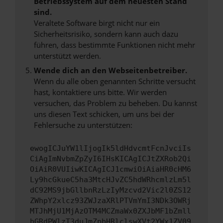
Betriebssystem auf dem neuesten Stand
sind.
Veraltete Software birgt nicht nur ein
Sicherheitsrisiko, sondern kann auch dazu
führen, dass bestimmte Funktionen nicht mehr
unterstützt werden.
Wende dich an den Webseitenbetreiber.
Wenn du alle oben genannten Schritte versucht
hast, kontaktiere uns bitte. Wir werden
versuchen, das Problem zu beheben. Du kannst
uns diesen Text schicken, um uns bei der
Fehlersuche zu unterstützen:
ewogICJuYW1lIjogIk5ldHdvcmtFcnJvciIs
CiAgImNvbmZpZyI6IHsKICAgICJtZXRob2Qi
OiAiR0VUIiwKICAgICJ1cmwiOiAiaHR0cHM6
Ly9hcGkueC5ha3MtcHJvZC5hdWRhcmlzLm5l
dC92MS9jbGllbnRzLzIyMzcvd2Vic2l0ZS12
ZWhpY2xlcz93ZWJzaXRlPTVmYmI3NDk3OWRj
MTJhMjU1MjAzOTM4MCZmaWx0ZXJbMF1bZmll
bGRdPWlzT3duJmZpbHRlclswXVt2YWx1ZV09