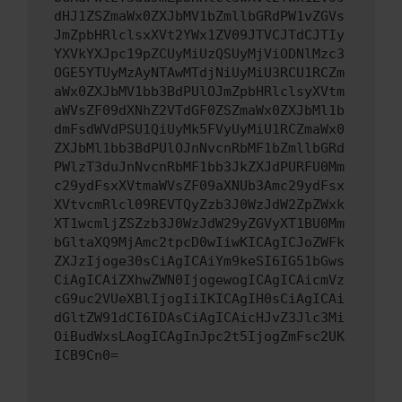
dHJ1ZSZmaWx0ZXJbMV1bZmllbGRdPW1vZGVs
JmZpbHRlclsxXVt2YWx1ZV09JTVCJTdCJTIy
YXVkYXJpc19pZCUyMiUzQSUyMjViODNlMzc3
OGE5YTUyMzAyNTAwMTdjNiUyMiU3RCU1RCZm
aWx0ZXJbMV1bb3BdPUlOJmZpbHRlclsyXVtm
aWVsZF09dXNhZ2VTdGF0ZSZmaWx0ZXJbMl1b
dmFsdWVdPSU1QiUyMk5FVyUyMiU1RCZmaWx0
ZXJbMl1bb3BdPUlOJnNvcnRbMF1bZmllbGRd
PWlzT3duJnNvcnRbMF1bb3JkZXJdPURFU0Mm
c29ydFsxXVtmaWVsZF09aXNUb3Amc29ydFsx
XVtvcmRlcl09REVTQyZzb3J0WzJdW2ZpZWxk
XT1wcmljZSZzb3J0WzJdW29yZGVyXT1BU0Mm
bGltaXQ9MjAmc2tpcD0wIiwKICAgICJoZWFk
ZXJzIjoge30sCiAgICAiYm9keSI6IG51bGws
CiAgICAiZXhwZWN0IjogewogICAgICAicmVz
cG9uc2VUeXBlIjogIiIKICAgIH0sCiAgICAi
dGltZW91dCI6IDAsCiAgICAicHJvZ3Jlc3Mi
OiBudWxsLAogICAgInJpc2t5IjogZmFsc2UK
ICB9Cn0=