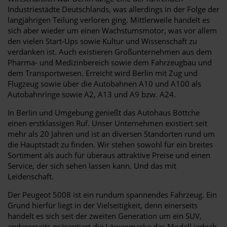
Industriestädte Deutschlands, was allerdings in der Folge der
langjährigen Teilung verloren ging. Mittlerweile handelt es
sich aber wieder um einen Wachstumsmotor, was vor allem
den vielen Start-Ups sowie Kultur und Wissenschaft zu
verdanken ist. Auch existieren Großunternehmen aus dem
Pharma- und Medizinbereich sowie dem Fahrzeugbau und
dem Transportwesen. Erreicht wird Berlin mit Zug und
Flugzeug sowie über die Autobahnen A10 und A100 als
Autobahnringe sowie A2, A13 und A9 bzw. A24.
In Berlin und Umgebung genießt das Autohaus Böttche
einen erstklassigen Ruf. Unser Unternehmen existiert seit
mehr als 20 Jahren und ist an diversen Standorten rund um
die Hauptstadt zu finden. Wir stehen sowohl für ein breites
Sortiment als auch für überaus attraktive Preise und einen
Service, der sich sehen lassen kann. Und das mit
Leidenschaft.
Der Peugeot 5008 ist ein rundum spannendes Fahrzeug. Ein
Grund hierfür liegt in der Vielseitigkeit, denn einerseits
handelt es sich seit der zweiten Generation um ein SUV,
andererseits präsentiert die Löwenmarke das Modell jedoch