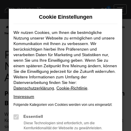
Zum
0
Hauptinhalt
Cookie Einstellungen
springen
Startseite
Berlin
Peugeot
Peugeot 5008
Peugeot 5008 für Berlin
Wir nutzen Cookies, um Ihnen die bestmögliche
Neuwagen Top Angebote
Nutzung unserer Webseite zu ermöglichen und unsere
Kommunikation mit Ihnen zu verbessern. Wir
berücksichtigen hierbei Ihre Präferenzen und
Peugeot 5008 für Berlin
verarbeiten Daten für Marketing und Statistiken nur,
wenn Sie uns Ihre Einwilligung geben. Wenn Sie zu
Neuwagen Top
einem späteren Zeitpunkt Ihre Meinung ändern, können
Sie die Einwilligung jederzeit für die Zukunft widerrufen.
Angebote
Weitere Informationen zum Umfang der
Datenverarbeitung finden Sie hier:
Datenschutzerklärung
,
Cookie-Richtlinie
.
Peugeot 5008 Neuwagen – freie Fahrt in
Impressum
Berlin
Folgende Kategorien von Cookies werden von uns eingesetzt:
Wer einen Autokauf ohne „Wenn und aber“ und ohne
Essentiell
Kompromisse über die Bühne bringen möchte, entscheidet
Diese Technologien sind erforderlich, um die
sich für einen Peugeot 5008 Neuwagen. Für Berlin eignet
Kernfunktionalität der Webseite zu gewährleisten.