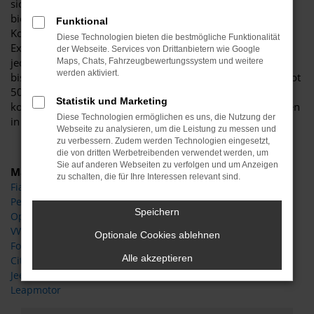
sich dieses herausragende Modell geradezu perfekt und
bietet sowohl Singles als auch Familien den passenden
Funktional
Komfort. Sowohl das Design als auch die Größe und die
Diese Technologien bieten die bestmögliche Funktionalität
Extras stehen für Vielseitigkeit und lassen das Herz eines
der Webseite. Services von Drittanbietern wie Google
jeden Autofans höher schlagen. Von Berlin ist es nicht weit
Maps, Chats, Fahrzeugbewertungssystem und weitere
werden aktiviert.
bis ins Autohaus Böttche und somit direkt zu Ihrem Peugeot
5008 Neuwagen. Wir lassen Sie einsteigen und beraten Sie
Statistik und Marketing
kompetent und mit dem Fachwissen aus mehr als 30 Jahren
Diese Technologien ermöglichen es uns, die Nutzung der
in der Automobilbranche.
Webseite zu analysieren, um die Leistung zu messen und
zu verbessern. Zudem werden Technologien eingesetzt,
die von dritten Werbetreibenden verwendet werden, um
Sie auf anderen Webseiten zu verfolgen und um Anzeigen
Marken
zu schalten, die für Ihre Interessen relevant sind.
Fiat
Peugeot
Speichern
Opel
VW
Optionale Cookies ablehnen
Ford
Alle akzeptieren
Citroen
Jeep
Leapmotor