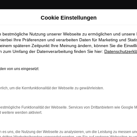
Cookie Einstellungen
ie bestmögliche Nutzung unserer Webseite zu ermöglichen und unsere
hierbei Ihre Präferenzen und verarbeiten Daten für Marketing und Stati
einem späteren Zeitpunkt Ihre Meinung ändern, können Sie die Einwillig
en zum Umfang der Datenverarbeitung finden Sie hier:
Datenschutzerkl
 Neuwagen Top Angebote
en von uns eingesetzt:
n Neuwagen Top Angebote
rlich, um die Kernfunktionalität der Webseite zu gewährleisten.
t in Berlin
e über die Bühne bringen möchte, entscheidet sich für einen Pe
estmögliche Funktionalität der Webseite. Services von Drittanbietern wie Google 
es als auch Familien den passenden Komfort. Sowohl das Design a
eitere werden aktiviert.
n ist es nicht weit bis ins Autohaus Böttche und somit direkt zu
0 Jahren in der Automobilbranche.
 es uns, die Nutzung der Webseite zu analysieren, um die Leistung zu messen u