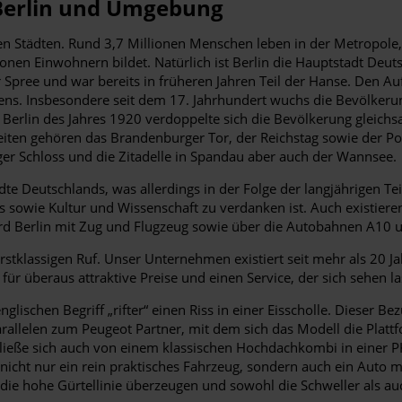
 Berlin und Umgebung
en Städten. Rund 3,7 Millionen Menschen leben in der Metropole
onen Einwohnern bildet. Natürlich ist Berlin die Hauptstadt Deut
er Spree und war bereits in früheren Jahren Teil der Hanse. Den A
. Insbesondere seit dem 17. Jahrhundert wuchs die Bevölkerung 
erlin des Jahres 1920 verdoppelte sich die Bevölkerung gleichsa
eiten gehören das Brandenburger Tor, der Reichstag sowie der Po
er Schloss und die Zitadelle in Spandau aber auch der Wannsee.
dte Deutschlands, was allerdings in der Folge der langjährigen Tei
s sowie Kultur und Wissenschaft zu verdanken ist. Auch existi
d Berlin mit Zug und Flugzeug sowie über die Autobahnen A10 
stklassigen Ruf. Unser Unternehmen existiert seit mehr als 20 J
 für überaus attraktive Preise und einen Service, der sich sehen 
lischen Begriff „rifter“ einen Riss in einer Eisscholle. Dieser Be
Parallelen zum Peugeot Partner, mit dem sich das Modell die Plat
 ließe sich auch von einem klassischen Hochdachkombi in einer 
nicht nur ein rein praktisches Fahrzeug, sondern auch ein Auto m
e die hohe Gürtellinie überzeugen und sowohl die Schweller als