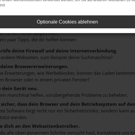
on dritten Werbetreibenden verwendet werden, um Sie auf anderen Webseiten zu ve
ind.
r: Network Error
Optionale Cookies ablehnen
n ist ein Fehler aufgetreten.
 ein paar Tipps, die dir helfen können:
rüfe deine Firewall und deine Internetverbindung.
 andere Webseiten, zum Beispiel deine Suchmaschine?
 deine Browsererweiterungen.
 Erweiterungen, wie Werbeblocker, können das Laden bestimmter 
n Browser oder in einem privaten Fenster?
e dein Gerät neu.
ann manchmal helfen, vorübergehende Probleme zu beheben.
e sicher, dass dein Browser und dein Betriebssystem auf de
ete Software birgt nicht nur ein Sicherheitsrisiko, sondern kann
tützt werden.
 dich an den Webseitenbetreiber.
u alle oben genannten Schritte versucht hast, kontaktiere uns 