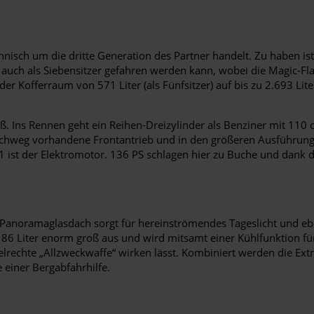
chnisch um die dritte Generation des Partner handelt. Zu haben i
auch als Siebensitzer gefahren werden kann, wobei die Magic-Flat
der Kofferraum von 571 Liter (als Fünfsitzer) auf bis zu 2.693 Lite
mäß. Ins Rennen geht ein Reihen-Dreizylinder als Benziner mit 110
rchweg vorhandene Frontantrieb und in den größeren Ausführunge
 ist der Elektromotor. 136 PS schlagen hier zu Buche und dank d
n Panoramaglasdach sorgt für hereinströmendes Tageslicht und eb
 186 Liter enorm groß aus und wird mitsamt einer Kühlfunktion für
elrechte „Allzweckwaffe“ wirken lässt. Kombiniert werden die Ex
 einer Bergabfahrhilfe.