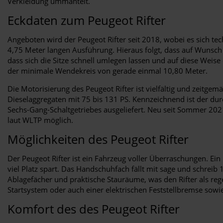
Verkleidung ummantelt.
Eckdaten zum Peugeot Rifter
Angeboten wird der Peugeot Rifter seit 2018, wobei es sich te
4,75 Meter langen Ausführung. Hieraus folgt, dass auf Wunsch 
dass sich die Sitze schnell umlegen lassen und auf diese Weise 
der minimale Wendekreis von gerade einmal 10,80 Meter.
Die Motorisierung des Peugeot Rifter ist vielfältig und zeitge
Dieselaggregaten mit 75 bis 131 PS. Kennzeichnend ist der du
Sechs-Gang-Schaltgetriebes ausgeliefert. Neu seit Sommer 2021
laut WLTP möglich.
Möglichkeiten des Peugeot Rifter
Der Peugeot Rifter ist ein Fahrzeug voller Überraschungen. Ei
viel Platz spart. Das Handschuhfach fällt mit sage und schreib
Ablagefächer und praktische Stauräume, was den Rifter als reg
Startsystem oder auch einer elektrischen Feststellbremse sowie
Komfort des des Peugeot Rifter