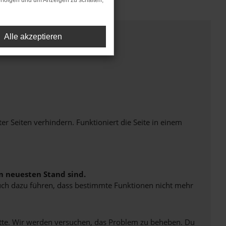
rfolgen und um Anzeigen zu schalten,
Alle akzeptieren
Seiten verhindern. Funktioniert die Seite in einem
m neuesten Stand sind.
 auch dazu führen, dass bestimmte Funktionen nicht mehr
bitte. Wir werden versuchen, das Problem zu beheben. Du