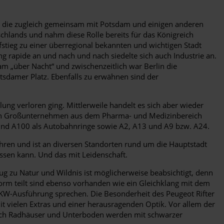
, die zugleich gemeinsam mit Potsdam und einigen anderen
schlands und nahm diese Rolle bereits für das Königreich
ufstieg zu einer überregional bekannten und wichtigen Stadt
rapide an und nach und nach siedelte sich auch Industrie an.
m „über Nacht“ und zwischenzeitlich war Berlin die
tsdamer Platz. Ebenfalls zu erwähnen sind der
lung verloren ging. Mittlerweile handelt es sich aber wieder
eren Großunternehmen aus dem Pharma- und Medizinbereich
und A100 als Autobahnringe sowie A2, A13 und A9 bzw. A24.
ahren und ist an diversen Standorten rund um die Hauptstadt
lassen kann. Und das mit Leidenschaft.
zug zu Natur und Wildnis ist möglicherweise beabsichtigt, denn
tform teilt sind ebenso vorhanden wie ein Gleichklang mit dem
PKW-Ausführung sprechen. Die Besonderheit des Peugeot Rifter
it vielen Extras und einer herausragenden Optik. Vor allem der
 auch Radhäuser und Unterboden werden mit schwarzer