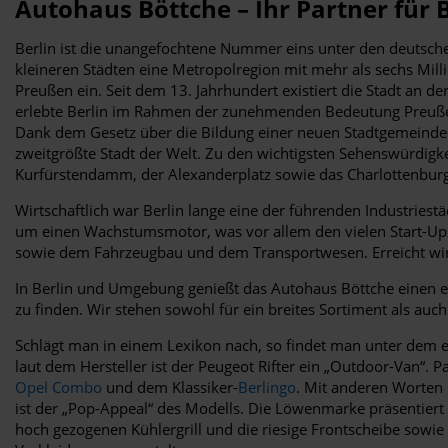
Autohaus Böttche – Ihr Partner für
Berlin ist die unangefochtene Nummer eins unter den deutsch
kleineren Städten eine Metropolregion mit mehr als sechs Milli
Preußen ein. Seit dem 13. Jahrhundert existiert die Stadt an d
erlebte Berlin im Rahmen der zunehmenden Bedeutung Preußens
Dank dem Gesetz über die Bildung einer neuen Stadtgemeinde B
zweitgrößte Stadt der Welt. Zu den wichtigsten Sehenswürdigk
Kurfürstendamm, der Alexanderplatz sowie das Charlottenburg
Wirtschaftlich war Berlin lange eine der führenden Industriestä
um einen Wachstumsmotor, was vor allem den vielen Start-Up
sowie dem Fahrzeugbau und dem Transportwesen. Erreicht wir
In Berlin und Umgebung genießt das Autohaus Böttche einen er
zu finden. Wir stehen sowohl für ein breites Sortiment als auch
Schlägt man in einem Lexikon nach, so findet man unter dem eng
laut dem Hersteller ist der Peugeot Rifter ein „Outdoor-Van“. 
Opel Combo
und dem Klassiker-
Berlingo
. Mit anderen Worten
ist der „Pop-Appeal“ des Modells. Die Löwenmarke präsentiert 
hoch gezogenen Kühlergrill und die riesige Frontscheibe sowi