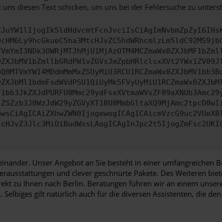
 uns diesen Text schicken, um uns bei der Fehlersuche zu unterst
CJuYW1lIjogIk5ldHdvcmtFcnJvciIsCiAgImNvbmZpZyI6IHs
0cHM6Ly9hcGkueC5ha3MtcHJvZC5hdWRhcmlzLm5ldC92MS9jb
TVmYmI3NDk3OWRjMTJhMjU1MjAzOTM4MCZmaWx0ZXJbMF1bZml
0ZXJbMV1bZmllbGRdPW1vZGVsJmZpbHRlclsxXVt2YWx1ZV09J
GQ0MTVmYWI4MDdmMmMxZSUyMiU3RCU1RCZmaWx0ZXJbMV1bb3B
0ZXJbMl1bdmFsdWVdPSU1QiUyMk5FVyUyMiU1RCZmaWx0ZXJbM
F1bb3JkZXJdPURFU0Mmc29ydFsxXVtmaWVsZF09aXNUb3Amc29
jZSZzb3J0WzJdW29yZGVyXT1BU0MmbGltaXQ9MjAmc2tpcD0wI
GwsCiAgICAiZXhwZWN0IjogewogICAgICAicmVzcG9uc2VUeXB
icHJvZ3Jlc3MiOiBudWxsLAogICAgInJpc2t5IjogZmFsc2UKI
inander. Unser Angebot an Sie besteht in einer umfangreichen Be
rausstattungen und clever geschnürte Pakete. Des Weiteren biet
ekt zu Ihnen nach Berlin. Beratungen führen wir an einem unsere
s. Selbiges gilt natürlich auch für die diversen Assistenten, die