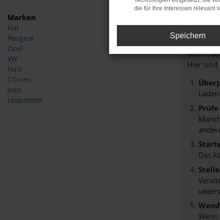
Technologien eingesetzt, die v
die für Ihre Interessen relevant s
Marken
Fiat
Fehle
Speichern
Peugeot
Opel
Beim Lade
VW
Hier sind
Ford
Citroen
Überp
Jeep
Laden
Leapmotor
Prüfe
Manche
andere
Start
Das k
Stell
Veralt
unters
Wende
Wenn d