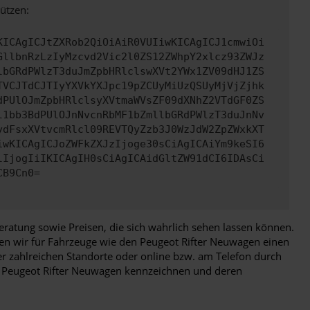
ützen:
KICAgICJtZXRob2QiOiAiR0VUIiwKICAgICJ1cmwiOi
GllbnRzLzIyMzcvd2Vic2l0ZS12ZWhpY2xlcz93ZWJz
lbGRdPWlzT3duJmZpbHRlclswXVt2YWx1ZV09dHJ1ZS
TVCJTdCJTIyYXVkYXJpc19pZCUyMiUzQSUyMjVjZjhk
dPUlOJmZpbHRlclsyXVtmaWVsZF09dXNhZ2VTdGF0ZS
l1bb3BdPUlOJnNvcnRbMF1bZmllbGRdPWlzT3duJnNv
ydFsxXVtvcmRlcl09REVTQyZzb3J0WzJdW2ZpZWxkXT
iwKICAgICJoZWFkZXJzIjoge30sCiAgICAiYm9keSI6
lIjogIiIKICAgIH0sCiAgICAidGltZW91dCI6IDAsCi
CB9Cn0=
ratung sowie Preisen, die sich wahrlich sehen lassen können.
en wir für Fahrzeuge wie den Peugeot Rifter Neuwagen einen
r zahlreichen Standorte oder online bzw. am Telefon durch
 den Peugeot Rifter Neuwagen kennzeichnen und deren