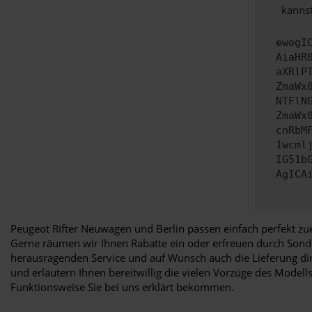
kannst
ewogI
AiaHR
aXRlP
ZmaWx
NTFlN
ZmaWx
cnRbM
1wcml
IG51b
AgICA
Peugeot Rifter Neuwagen und Berlin passen einfach perfekt zue
Gerne räumen wir Ihnen Rabatte ein oder erfreuen durch Sonde
herausragenden Service und auf Wunsch auch die Lieferung dir
und erläutern Ihnen bereitwillig die vielen Vorzüge des Modell
Funktionsweise Sie bei uns erklärt bekommen.