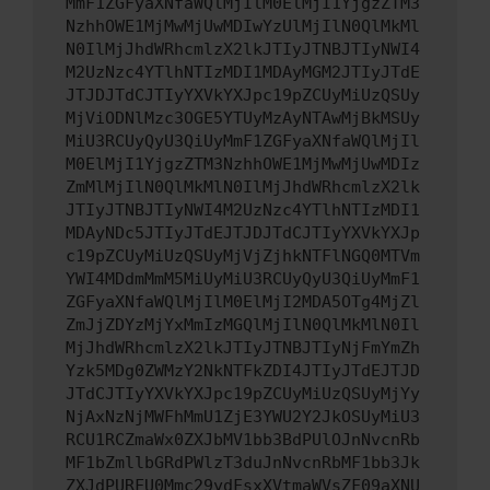
MmF1ZGFyaXNfaWQlMjIlM0ElMjI1YjgzZTM3
NzhhOWE1MjMwMjUwMDIwYzUlMjIlN0QlMkMl
N0IlMjJhdWRhcmlzX2lkJTIyJTNBJTIyNWI4
M2UzNzc4YTlhNTIzMDI1MDAyMGM2JTIyJTdE
JTJDJTdCJTIyYXVkYXJpc19pZCUyMiUzQSUy
MjViODNlMzc3OGE5YTUyMzAyNTAwMjBkMSUy
MiU3RCUyQyU3QiUyMmF1ZGFyaXNfaWQlMjIl
M0ElMjI1YjgzZTM3NzhhOWE1MjMwMjUwMDIz
ZmMlMjIlN0QlMkMlN0IlMjJhdWRhcmlzX2lk
JTIyJTNBJTIyNWI4M2UzNzc4YTlhNTIzMDI1
MDAyNDc5JTIyJTdEJTJDJTdCJTIyYXVkYXJp
c19pZCUyMiUzQSUyMjVjZjhkNTFlNGQ0MTVm
YWI4MDdmMmM5MiUyMiU3RCUyQyU3QiUyMmF1
ZGFyaXNfaWQlMjIlM0ElMjI2MDA5OTg4MjZl
ZmJjZDYzMjYxMmIzMGQlMjIlN0QlMkMlN0Il
MjJhdWRhcmlzX2lkJTIyJTNBJTIyNjFmYmZh
Yzk5MDg0ZWMzY2NkNTFkZDI4JTIyJTdEJTJD
JTdCJTIyYXVkYXJpc19pZCUyMiUzQSUyMjYy
NjAxNzNjMWFhMmU1ZjE3YWU2Y2JkOSUyMiU3
RCU1RCZmaWx0ZXJbMV1bb3BdPUlOJnNvcnRb
MF1bZmllbGRdPWlzT3duJnNvcnRbMF1bb3Jk
ZXJdPURFU0Mmc29ydFsxXVtmaWVsZF09aXNU