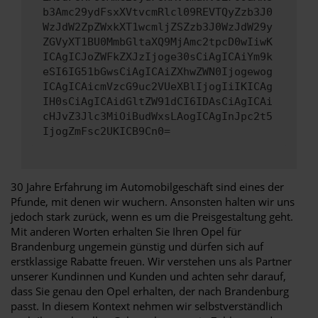
b3Amc29ydFsxXVtvcmRlcl09REVTQyZzb3J0
WzJdW2ZpZWxkXT1wcmljZSZzb3J0WzJdW29y
ZGVyXT1BU0MmbGltaXQ9MjAmc2tpcD0wIiwK
ICAgICJoZWFkZXJzIjoge30sCiAgICAiYm9k
eSI6IG51bGwsCiAgICAiZXhwZWN0Ijogewog
ICAgICAicmVzcG9uc2VUeXBlIjogIiIKICAg
IH0sCiAgICAidGltZW91dCI6IDAsCiAgICAi
cHJvZ3Jlc3MiOiBudWxsLAogICAgInJpc2t5
IjogZmFsc2UKICB9Cn0=
30 Jahre Erfahrung im Automobilgeschäft sind eines der
Pfunde, mit denen wir wuchern. Ansonsten halten wir uns
jedoch stark zurück, wenn es um die Preisgestaltung geht.
Mit anderen Worten erhalten Sie Ihren Opel für
Brandenburg ungemein günstig und dürfen sich auf
erstklassige Rabatte freuen. Wir verstehen uns als Partner
unserer Kundinnen und Kunden und achten sehr darauf,
dass Sie genau den Opel erhalten, der nach Brandenburg
passt. In diesem Kontext nehmen wir selbstverständlich