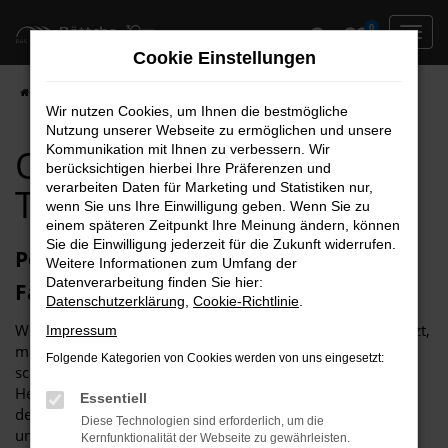
Zum
0
Hauptinhalt
Cookie Einstellungen
springen
Startseite
Brandenburg
Opel für Brandenburg Top Angebote
Wir nutzen Cookies, um Ihnen die bestmögliche
Nutzung unserer Webseite zu ermöglichen und unsere
Opel für Brandenburg
Kommunikation mit Ihnen zu verbessern. Wir
berücksichtigen hierbei Ihre Präferenzen und
verarbeiten Daten für Marketing und Statistiken nur,
Top Angebote
wenn Sie uns Ihre Einwilligung geben. Wenn Sie zu
einem späteren Zeitpunkt Ihre Meinung ändern, können
Sie die Einwilligung jederzeit für die Zukunft widerrufen.
Perfekt für Brandenburg geeignet:
Weitere Informationen zum Umfang der
Datenverarbeitung finden Sie hier:
Fahrzeuge von Opel
Datenschutzerklärung
,
Cookie-Richtlinie
.
Wer für seine Mobilität in Brandenburg auf einen Opel setzt,
Impressum
macht es auf jeden Fall richtig. Wir vom Autohaus Böttche
Folgende Kategorien von Cookies werden von uns eingesetzt:
schwören seit vielen Jahren auf die Fahrzeuge dieses
Herstellers und empfehlen diese vorbehaltlos. Sowohl auf
Essentiell
den Straßen von Brandenburg als auch in der Umgebung
Diese Technologien sind erforderlich, um die
und somit auf Landstraßen und Autobahn spielen die
Kernfunktionalität der Webseite zu gewährleisten.