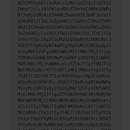
dC92MS9jbGllbnRzLzIyMzcvd2Vic2l0ZS12
ZWhpY2xlcz93ZWJzaXRlPTVmYmI3NDk3OWRj
MTJhMjU1MjAzOTM4MCZmaWx0ZXJbMF1bZmll
bGRdPWlzT3duJmZpbHRlclswXVt2YWx1ZV09
dHJ1ZSZmaWx0ZXJbMV1bZmllbGRdPW1vZGVs
JmZpbHRlclsxXVt2YWx1ZV09JTVCJTdCJTIy
YXVkYXJpc19pZCUyMiUzQSUyMjViODNlMzc3
OGE5YTUyMzAyNTAwMTg2MyUyMiU3RCUyQyU3
QiUyMmF1ZGFyaXNfaWQlMjIlM0ElMjI1Yjgz
ZTM3NzhhOWE1MjMwMjUwMDFiODQlMjIlN0Ql
MkMlN0IlMjJhdWRhcmlzX2lkJTIyJTNBJTIy
NWI4M2UzNzc4YTlhNTIzMDI1MDAxYzg3JTIy
JTdEJTJDJTdCJTIyYXVkYXJpc19pZCUyMiUz
QSUyMjViODNlMzc3OGE5YTUyMzAyNTAwMWQy
MiUyMiU3RCUyQyU3QiUyMmF1ZGFyaXNfaWQl
MjIlM0ElMjI1YjgzZTM3NzhhOWE1MjMwMjUw
MDFkNTMlMjIlN0QlMkMlN0IlMjJhdWRhcmlz
X2lkJTIyJTNBJTIyNWI4M2UzNzc4YTlhNTIz
MDI1MDAxZTk3JTIyJTdEJTJDJTdCJTIyYXVk
YXJpc19pZCUyMiUzQSUyMjViODNlMzc3OGE5
YTUyMzAyNTAwMWY4OCUyMiU3RCUyQyU3QiUy