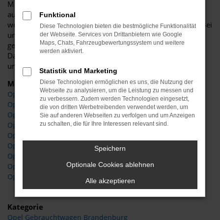
Modelle von Opel ihre Stärken aus. Gerne beraten wir Sie
ausführlich und finden gemeinsam mit Ihnen heraus,
Funktional
welches Fahrzeug sich am Besten für Ihre Zwecke eignet. Bei
Diese Technologien bieten die bestmögliche Funktionalität
uns vor Ort finden Sie sowohl Opel Neufahrzeuge als auch
der Webseite. Services von Drittanbietern wie Google
Maps, Chats, Fahrzeugbewertungssystem und weitere
gebrauchte Modelle, Tageszulassungen oder Jahreswagen.
werden aktiviert.
Das Tolle daran: von Brandenburg ist es nicht weit zu uns
und zu Ihrem neuen Opel.
Statistik und Marketing
Modelle
Diese Technologien ermöglichen es uns, die Nutzung der
Webseite zu analysieren, um die Leistung zu messen und
Opel Astra Brandenburg
zu verbessern. Zudem werden Technologien eingesetzt,
Opel Combo Brandenburg
die von dritten Werbetreibenden verwendet werden, um
Opel Corsa Brandenburg
Sie auf anderen Webseiten zu verfolgen und um Anzeigen
zu schalten, die für Ihre Interessen relevant sind.
Opel Insignia Brandenburg
Opel Mokka Brandenburg
Opel Vivaro Brandenburg
Speichern
Opel Zafira Life Brandenburg
Optionale Cookies ablehnen
Opel Crossland Brandenburg
Opel Grandland Brandenburg
Alle akzeptieren
Kategorie
Opel Gebrauchtwagen Brandenburg