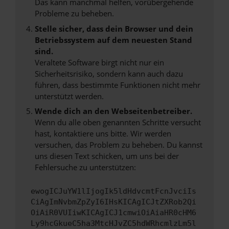
Das kann manchmal helfen, vorübergehende
Probleme zu beheben.
Stelle sicher, dass dein Browser und dein
Betriebssystem auf dem neuesten Stand
sind.
Veraltete Software birgt nicht nur ein
Sicherheitsrisiko, sondern kann auch dazu
führen, dass bestimmte Funktionen nicht mehr
unterstützt werden.
Wende dich an den Webseitenbetreiber.
Wenn du alle oben genannten Schritte versucht
hast, kontaktiere uns bitte. Wir werden
versuchen, das Problem zu beheben. Du kannst
uns diesen Text schicken, um uns bei der
Fehlersuche zu unterstützen:
ewogICJuYW1lIjogIk5ldHdvcmtFcnJvciIs
CiAgImNvbmZpZyI6IHsKICAgICJtZXRob2Qi
OiAiR0VUIiwKICAgICJ1cmwiOiAiaHR0cHM6
Ly9hcGkueC5ha3MtcHJvZC5hdWRhcmlzLm5l