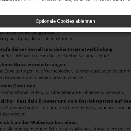
on dritten Werbetreibenden verwendet werden, um Sie auf anderen Webseiten zu ve
ind.
r: Network Error
Optionale Cookies ablehnen
n ist ein Fehler aufgetreten.
 ein paar Tipps, die dir helfen können:
rüfe deine Firewall und deine Internetverbindung.
 andere Webseiten, zum Beispiel deine Suchmaschine?
 deine Browsererweiterungen.
 Erweiterungen, wie Werbeblocker, können das Laden bestimmter 
n Browser oder in einem privaten Fenster?
e dein Gerät neu.
ann manchmal helfen, vorübergehende Probleme zu beheben.
e sicher, dass dein Browser und dein Betriebssystem auf de
ete Software birgt nicht nur ein Sicherheitsrisiko, sondern kann
tützt werden.
 dich an den Webseitenbetreiber.
u alle oben genannten Schritte versucht hast, kontaktiere uns 