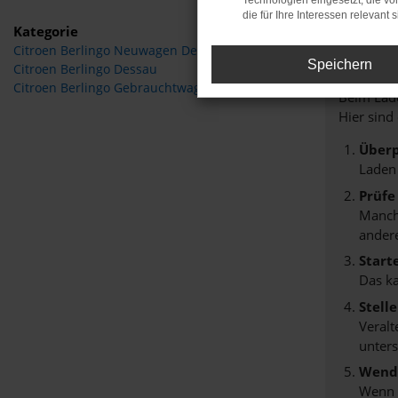
Technologien eingesetzt, die v
die für Ihre Interessen relevant s
Kategorie
Citroen Berlingo Neuwagen Dessau
Fehle
Speichern
Citroen Berlingo Dessau
Citroen Berlingo Gebrauchtwagen Dessau
Beim Lade
Hier sind
Überp
Laden
Prüfe
Manche
andere
Start
Das k
Stell
Veralt
unters
Wende
Wenn d