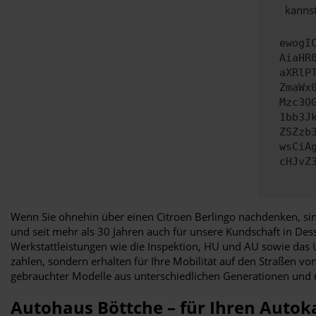
kannst
ewogI
AiaHR
aXRlP
ZmaWx
Mzc3O
1bb3J
ZSZzb
wsCiA
cHJvZ
Wenn Sie ohnehin über einen Citroen Berlingo nachdenken, sin
und seit mehr als 30 Jahren auch für unsere Kundschaft in De
Werkstattleistungen wie die Inspektion, HU und AU sowie das Un
zahlen, sondern erhalten für Ihre Mobilität auf den Straßen 
gebrauchter Modelle aus unterschiedlichen Generationen und 
Autohaus Böttche – für Ihren Autok