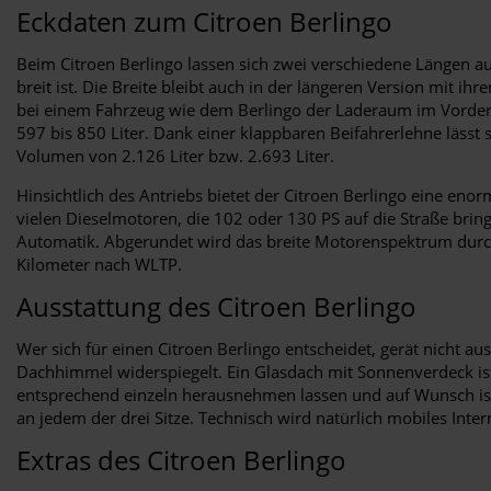
Eckdaten zum Citroen Berlingo
Beim Citroen Berlingo lassen sich zwei verschiedene Längen a
breit ist. Die Breite bleibt auch in der längeren Version mit i
bei einem Fahrzeug wie dem Berlingo der Laderaum im Vorder
597 bis 850 Liter. Dank einer klappbaren Beifahrerlehne läss
Volumen von 2.126 Liter bzw. 2.693 Liter.
Hinsichtlich des Antriebs bietet der Citroen Berlingo eine eno
vielen Dieselmotoren, die 102 oder 130 PS auf die Straße brin
Automatik. Abgerundet wird das breite Motorenspektrum durch 
Kilometer nach WLTP.
Ausstattung des Citroen Berlingo
Wer sich für einen Citroen Berlingo entscheidet, gerät nicht
Dachhimmel widerspiegelt. Ein Glasdach mit Sonnenverdeck ist 
entsprechend einzeln herausnehmen lassen und auf Wunsch ist d
an jedem der drei Sitze. Technisch wird natürlich mobiles Int
Extras des Citroen Berlingo