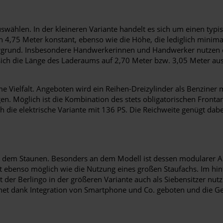
uswählen. In der kleineren Variante handelt es sich um einen ty
hren 4,75 Meter konstant, ebenso wie die Höhe, die lediglich mini
grund. Insbesondere Handwerkerinnen und Handwerker nutzen da
t sich die Länge des Laderaums auf 2,70 Meter bzw. 3,05 Meter au
rme Vielfalt. Angeboten wird ein Reihen-Dreizylinder als Benziner
gen. Möglich ist die Kombination des stets obligatorischen Front
die elektrische Variante mit 136 PS. Die Reichweite genügt dabe
 aus dem Staunen. Besonders an dem Modell ist dessen modularer 
ebenso möglich wie die Nutzung eines großen Staufachs. Im hinter
er Berlingo in der größeren Variante auch als Siebensitzer nutz
ernet dank Integration von Smartphone und Co. geboten und die Ge