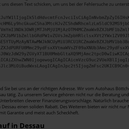
 uns diesen Text schicken, um uns bei der Fehlersuche zu unterst
CJuYW1lIjogIk5ldHdvcmtFcnJvciIsCiAgImNvbmZpZyI6IHs
0cHM6Ly9hcGkueC5ha3MtcHJvZC5hdWRhcmlzLm5ldC92MS9jb
TVmYmI3NDk3OWRjMTJhMjU1MjAzOTM4MCZmaWx0ZXJbMF1bZml
0ZXJbMV1bZmllbGRdPW1vZGVsJmZpbHRlclsxXVt2YWx1ZV09J
GE5YTUyMzAyNTAwMWJkNCUyMiU3RCU1RCZmaWx0ZXJbMV1bb3B
kZXJdPURFU0Mmc29ydFsxXVtmaWVsZF09aXNUb3Amc29ydFsxX
3J0WzJdW29yZGVyXT1BU0MmbGltaXQ9MjAmc2tpcD0wIiwKICA
gICAiZXhwZWN0IjogewogICAgICAicmVzcG9uc2VUeXBlIjogI
3Jlc3MiOiBudWxsLAogICAgInJpc2t5IjogZmFsc2UKICB9Cn0
d Sie bei uns an der richtigen Adresse. Wir vom Autohaus Böttch
ssau tätig. Zu unserem Service gehören nicht nur die Beratung u
terbreiten cleverer Finanzierungsvorschläge. Natürlich brauchen 
von Dessau einen soliden Rabatt. Des Weiteren bieten wir nicht 
mit Garantie und meist auch Scheckheft.
auf in Dessau