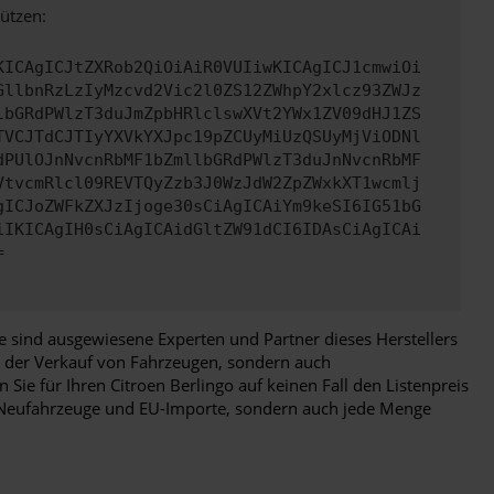
ützen:
KICAgICJtZXRob2QiOiAiR0VUIiwKICAgICJ1cmwiOi
GllbnRzLzIyMzcvd2Vic2l0ZS12ZWhpY2xlcz93ZWJz
lbGRdPWlzT3duJmZpbHRlclswXVt2YWx1ZV09dHJ1ZS
TVCJTdCJTIyYXVkYXJpc19pZCUyMiUzQSUyMjViODNl
dPUlOJnNvcnRbMF1bZmllbGRdPWlzT3duJnNvcnRbMF
VtvcmRlcl09REVTQyZzb3J0WzJdW2ZpZWxkXT1wcmlj
gICJoZWFkZXJzIjoge30sCiAgICAiYm9keSI6IG51bG
iIKICAgIH0sCiAgICAidGltZW91dCI6IDAsCiAgICAi
=
e sind ausgewiesene Experten und Partner dieses Herstellers
nd der Verkauf von Fahrzeugen, sondern auch
Sie für Ihren Citroen Berlingo auf keinen Fall den Listenpreis
nur Neufahrzeuge und EU-Importe, sondern auch jede Menge