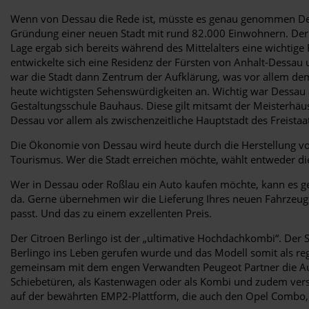
Wenn von Dessau die Rede ist, müsste es genau genommen Des
Gründung einer neuen Stadt mit rund 82.000 Einwohnern. Der Or
Lage ergab sich bereits während des Mittelalters eine wichtige
entwickelte sich eine Residenz der Fürsten von Anhalt-Dessau
war die Stadt dann Zentrum der Aufklärung, was vor allem dem 
heute wichtigsten Sehenswürdigkeiten an. Wichtig war Dessau 
Gestaltungsschule Bauhaus. Diese gilt mitsamt der Meisterhäus
Dessau vor allem als zwischenzeitliche Hauptstadt des Freistaa
Die Ökonomie von Dessau wird heute durch die Herstellung v
Tourismus. Wer die Stadt erreichen möchte, wählt entweder di
Wer in Dessau oder Roßlau ein Auto kaufen möchte, kann es ge
da. Gerne übernehmen wir die Lieferung Ihres neuen Fahrzeugs 
passt. Und das zu einem exzellenten Preis.
Der Citroen Berlingo ist der „ultimative Hochdachkombi“. Der S
Berlingo ins Leben gerufen wurde und das Modell somit als reg
gemeinsam mit dem engen Verwandten Peugeot Partner die Auszei
Schiebetüren, als Kastenwagen oder als Kombi und zudem versc
auf der bewährten EMP2-Plattform, die auch den Opel Combo