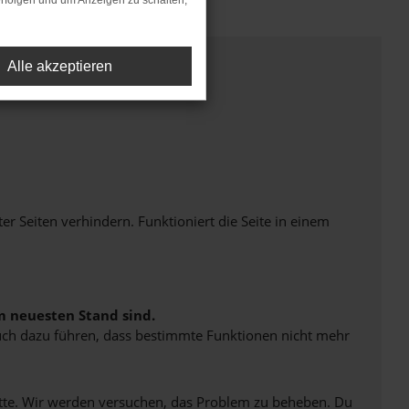
rfolgen und um Anzeigen zu schalten,
Alle akzeptieren
Seiten verhindern. Funktioniert die Seite in einem
m neuesten Stand sind.
 auch dazu führen, dass bestimmte Funktionen nicht mehr
bitte. Wir werden versuchen, das Problem zu beheben. Du