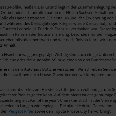
sau-Roßlau heißen. Der Grund liegt in der Zusammenlegung der
t befindet sich unmittelbar an der Elbe in Sachsen-Anhalt und lie
 Rolle als Handelsstandort. Die erste urkundliche Erwähnung von 
 und während des Dreißigjährigen Krieges wurde Dessau aufgrund 
Fürsten Leopold III. Friedrich Franz zu verdanken war. Dieser le
auch im Rahmen der Industrialisierung, besonders für den Flugzeu
er ebenfalls als sehenswert und wer nach Roßlau fährt, wirft dor
ts Anhalt.
on Eisenbahnwaggons geprägt. Wichtig sind auch einige Untern
e Schiene oder die Autobahn A9 bzw. eine von drei Bundesstraßen
rne mit dem Autohaus Böttche versuchen. Wir schreiben Service g
direkt zu Ihnen nach Hause. Zuvor beraten wir kompetent und ste
atz stammt direkt vom Hersteller, trifft jedoch voll und ganz in 
elrechter Pionier gelten kann. Auf dem Markt ist der geräumige F
chnung als „Van of the year“. Charakteristisch ist die Vielseiti
hiedenen Längen widerspiegelt. Die aktuelle dritte Generation 
, den
Peugeot Rifter
sowie den Toyota Proace City hervorbringt.