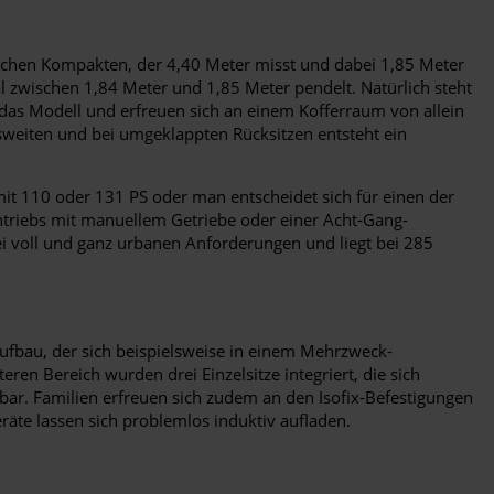
pischen Kompakten, der 4,40 Meter misst und dabei 1,85 Meter
mal zwischen 1,84 Meter und 1,85 Meter pendelt. Natürlich steht
s Modell und erfreuen sich an einem Kofferraum von allein
sweiten und bei umgeklappten Rücksitzen entsteht ein
 mit 110 oder 131 PS oder man entscheidet sich für einen der
antriebs mit manuellem Getriebe oder einer Acht-Gang-
i voll und ganz urbanen Anforderungen und liegt bei 285
Aufbau, der sich beispielsweise in einem Mehrzweck-
en Bereich wurden drei Einzelsitze integriert, die sich
bar. Familien erfreuen sich zudem an den Isofix-Befestigungen
räte lassen sich problemlos induktiv aufladen.