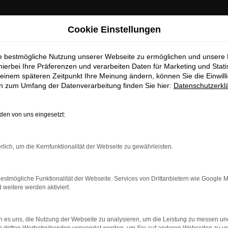
Cookie Einstellungen
ie bestmögliche Nutzung unserer Webseite zu ermöglichen und unsere
hierbei Ihre Präferenzen und verarbeiten Daten für Marketing und Stati
einem späteren Zeitpunkt Ihre Meinung ändern, können Sie die Einwillig
en zum Umfang der Datenverarbeitung finden Sie hier:
Datenschutzerkl
en von uns eingesetzt:
sau Top Angebote
rlich, um die Kernfunktionalität der Webseite zu gewährleisten.
r Dessau
nd somit auch perfekt nach Dessau. Der Grund liegt in der Viels
estmögliche Funktionalität der Webseite. Services von Drittanbietern wie Google 
erne an einem unserer zahlreichen Standorte einsteigen. Für uns 
eitere werden aktiviert.
prechen im Vorfeld, welche Motorisierung, welche Lackierung un
chen. Sprechen Sie uns an.
 es uns, die Nutzung der Webseite zu analysieren, um die Leistung zu messen u