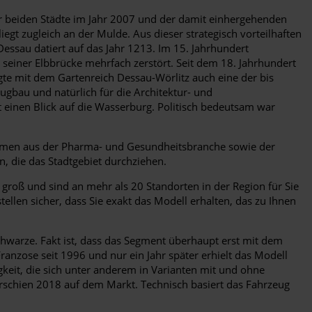
 beiden Städte im Jahr 2007 und der damit einhergehenden
gt zugleich an der Mulde. Aus dieser strategisch vorteilhaften
Dessau datiert auf das Jahr 1213. Im 15. Jahrhundert
seiner Elbbrücke mehrfach zerstört. Seit dem 18. Jahrhundert
gte mit dem Gartenreich Dessau-Wörlitz auch eine der bis
gbau und natürlich für die Architektur- und
t einen Blick auf die Wasserburg. Politisch bedeutsam war
ehmen aus der Pharma- und Gesundheitsbranche sowie der
, die das Stadtgebiet durchziehen.
roß und sind an mehr als 20 Standorten in der Region für Sie
llen sicher, dass Sie exakt das Modell erhalten, das zu Ihnen
Schwarze. Fakt ist, dass das Segment überhaupt erst mit dem
ranzose seit 1996 und nur ein Jahr später erhielt das Modell
gkeit, die sich unter anderem in Varianten mit und ohne
erschien 2018 auf dem Markt. Technisch basiert das Fahrzeug