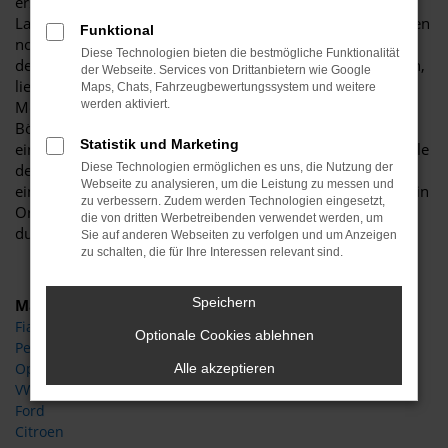
erstklassige Qualität aus. Allgemein bekannt ist die
Langlebigkeit dieses Fahrzeugs, das auch in älteren Auflagen
Funktional
noch voll und ganz auf Höhe der Zeit fährt. Wenn Sie nach
Diese Technologien bieten die bestmögliche Funktionalität
dem passenden fahrbaren Untersatz für Greifswald suchen,
der Webseite. Services von Drittanbietern wie Google
liegen Sie goldrichtig und sichern sich viele Jahre sorglose
Maps, Chats, Fahrzeugbewertungssystem und weitere
Mobilität. Natürlich bevorzugen auch wir vom Autohaus
werden aktiviert.
Böttche junge Gebrauchtwagen und geben Ihnen für deren
Statistik und Marketing
einwandfreie Qualität eine Garantie. Des Weiteren sind viele
der Opel Insignia Gebrauchtwagen für Greifswald mitsamt
Diese Technologien ermöglichen es uns, die Nutzung der
Webseite zu analysieren, um die Leistung zu messen und
eines Scheckhefts im Angebot und somit ist alles tipptopp in
zu verbessern. Zudem werden Technologien eingesetzt,
Ordnung. Dass dies ganz sicher der Fall ist, sichern wir
die von dritten Werbetreibenden verwendet werden, um
durch die Arbeit unserer Kfz-Meisterwerkstatt.
Sie auf anderen Webseiten zu verfolgen und um Anzeigen
zu schalten, die für Ihre Interessen relevant sind.
Speichern
Marken
Fiat
Optionale Cookies ablehnen
Peugeot
Opel
Alle akzeptieren
VW
Ford
Citroen