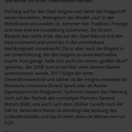
und lernen Sie unser Unternehmen kennen.
Vorhang auf für den Opel Insignia und damit das Flaggschiff
seines Herstellers. Wenngleich das Modell „nur“ in der
Mittelklasse anzusiedeln ist, kommen hier Tradition, Prestige
und eine enorme Ausstattung zusammen. Da ist zum
Beispiel das reiche Erbe, das auf den Opel Rekord und den
Vectra verweist und somit bis in die unmittelbare
Nachkriegszeit zurückreicht. Da ist aber auch die Eleganz in
der Linienführung, die den Insignia so unverwechselbar
macht. Kurz gesagt, ließe sich auch von einem „großen Wurf“
sprechen, der 2008 zum ersten Mal unter diesem Namen
unternommen wurde. 2017 folgte der erste
Generationswechsel und seither ist der Insignia entweder als
klassische Limousine (Grand Sport) oder als Kombi
(Sportstourer) im Programm. Technisch basiert das Fahrzeug
noch auf der Technik des vormaligen Partners General
Motors (GM), was auch nach dem 2020er Facelift noch der
Fall ist. Besonders hieran ist allerdings die Senkung des
Luftwiderstandes und das Erzielen eines cw-Wertes von nur
0,25.