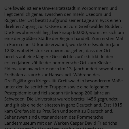
Greifswald ist eine Universitätsstadt in Vorpommern und
liegt ziemlich genau zwischen den Inseln Usedom und
Rügen. Der Ort besitzt aufgrund seiner Lage am Ryck einen
direkten Zugang zur Ostsee und zum Greifswalder Bodden.
Die Einwohnerzahl liegt bei knapp 60.000, womit es sich um
eine der größten Städte der Region handelt. Zum ersten Mal
in Form einer Urkunde erwähnt, wurde Greifswald im Jahr
1248, wobei Historiker davon ausgehen, dass der Ort
bereits auf eine längere Geschichte zurückblickt. In den
ersten Jahren zählte der pommersche Ort zum Kloster
Eldena und avancierte noch im 13. Jahrhundert sowohl zum
Freihafen als auch zur Hansestadt. Während des
Dreißigjährigen Krieges litt Greifswald in besonderem Maße
unter den kaiserlichen Truppen sowie eine folgenden
Pestepidemie und fiel sodann für knapp 200 Jahre an
Schweden. Die Universität wurde bereits 1456 gegründet
und gilt als eine der ältesten in ganz Deutschland. Erst 1815
kam Greifswald zu Preußen und somit zu Deutschland.
Sehenswert sind unter anderem das Pommersche
Landesmuseum mit den Werken Caspar David Friedrichs
sowie der große Marktplatz, der bis ins Mittelalter