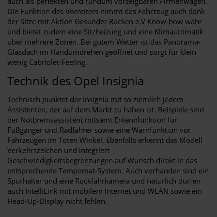
auch als perfekten und rundum vorzeigbaren Firmenwagen.
Die Funktion des Vorreiters nimmt das Fahrzeug auch dank
der Sitze mit Aktion Gesunder Rücken e.V Know-how wahr
und bietet zudem eine Sitzheizung und eine Klimautomatik
über mehrere Zonen. Bei gutem Wetter ist das Panorama-
Glasdach im Handumdrehen geöffnet und sorgt für klein
wenig Cabriolet-Feeling.
Technik des Opel Insignia
Technisch punktet der Insignia mit so ziemlich jedem
Assistenten, der auf dem Markt zu haben ist. Beispiele sind
der Notbremsassistent mitsamt Erkennfunktion für
Fußgänger und Radfahrer sowie eine Warnfunktion vor
Fahrzeugen im Toten Winkel. Ebenfalls erkennt das Modell
Verkehrszeichen und integriert
Geschwindigkeitsbegrenzungen auf Wunsch direkt in das
entsprechende Tempomat-System. Auch vorhanden sind ein
Spurhalter und eine Rückfahrkamera und natürlich dürfen
auch IntelliLink mit mobilem Internet und WLAN sowie ein
Head-Up-Display nicht fehlen.