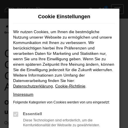
Zum
0
Hauptinhalt
Cookie Einstellungen
springen
Startseite
Greifswald
Opel
Opel Insignia
Opel Insignia für
Wir nutzen Cookies, um Ihnen die bestmögliche
Greifswald Gebrauchtwagen Top Angebote
Nutzung unserer Webseite zu ermöglichen und unsere
Kommunikation mit Ihnen zu verbessern. Wir
berücksichtigen hierbei Ihre Präferenzen und
Opel Insignia für
verarbeiten Daten für Marketing und Statistiken nur,
wenn Sie uns Ihre Einwilligung geben. Wenn Sie zu
Greifswald
einem späteren Zeitpunkt Ihre Meinung ändern, können
Sie die Einwilligung jederzeit für die Zukunft widerrufen.
Gebrauchtwagen Top
Weitere Informationen zum Umfang der
Datenverarbeitung finden Sie hier:
Angebote
Datenschutzerklärung
,
Cookie-Richtlinie
.
Impressum
Opel Insignia Gebrauchtwagen – sicher
Folgende Kategorien von Cookies werden von uns eingesetzt:
und sorglos unterwegs in Greifswald
Essentiell
Diese Technologien sind erforderlich, um die
Opel Insignia Gebrauchtwagen zeichnen sich durch
Kernfunktionalität der Webseite zu gewährleisten.