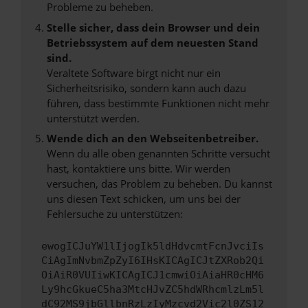
Probleme zu beheben.
Stelle sicher, dass dein Browser und dein
Betriebssystem auf dem neuesten Stand
sind.
Veraltete Software birgt nicht nur ein
Sicherheitsrisiko, sondern kann auch dazu
führen, dass bestimmte Funktionen nicht mehr
unterstützt werden.
Wende dich an den Webseitenbetreiber.
Wenn du alle oben genannten Schritte versucht
hast, kontaktiere uns bitte. Wir werden
versuchen, das Problem zu beheben. Du kannst
uns diesen Text schicken, um uns bei der
Fehlersuche zu unterstützen:
ewogICJuYW1lIjogIk5ldHdvcmtFcnJvciIs
CiAgImNvbmZpZyI6IHsKICAgICJtZXRob2Qi
OiAiR0VUIiwKICAgICJ1cmwiOiAiaHR0cHM6
Ly9hcGkueC5ha3MtcHJvZC5hdWRhcmlzLm5l
dC92MS9jbGllbnRzLzIyMzcvd2Vic2l0ZS12