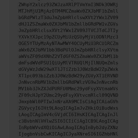
ZWhpY2xlcz93ZWJzaXRlPTVmYmI3NDk3OWRj
MTJhMjU1MjAzOTM4MCZmaWx0ZXJbMF1bZmll
bGRdPWlzT3duJmZpbHRlclswXVt2YWx1ZV09
dHJ1ZSZmaWx0ZXJbMV1bZmllbGRdPW1vZGVs
JmZpbHRlclsxXVt2YWx1ZV09JTVCJTdCJTIy
YXVkYXJpc19pZCUyMiUzQSUyMjViODNlMzc3
OGE5YTUyMzAyNTAwMWY4OCUyMiU3RCU1RCZm
aWx0ZXJbMV1bb3BdPUlOJmZpbHRlclsyXVtm
aWVsZF09dXNhZ2VTdGF0ZSZmaWx0ZXJbMl1b
dmFsdWVdPSU1QiUyMlVTRUQlMjIlNUQmZmls
dGVyWzJdW29wXT1JTiZzb3J0WzBdW2ZpZWxk
XT1pc093biZzb3J0WzBdW29yZGVyXT1ERVND
JnNvcnRbMV1bZmllbGRdPWlzVG9wJnNvcnRb
MV1bb3JkZXJdPURFU0Mmc29ydFsyXVtmaWVs
ZF09cHJpY2Umc29ydFsyXVtvcmRlcl09QVND
JmxpbWl0PTIwJnNraXA9MCIsCiAgICAiaGVh
ZGVycyI6IHt9LAogICAgImJvZHkiOiBudWxs
LAogICAgImV4cGVjdCI6IHsKICAgICAgInJl
c3BvbnNlVHlwZSI6ICIiCiAgICB9LAogICAg
InRpbWVvdXQiOiAwLAogICAgInByb2dyZXNz
IjogbnVsbCwKICAgICJyaXNreSI6IGZhbHNl