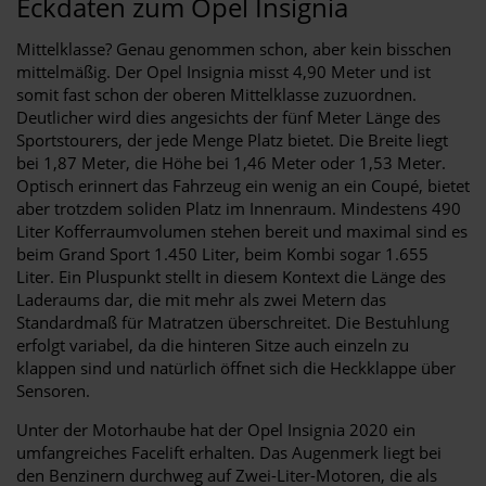
Eckdaten zum Opel Insignia
Mittelklasse? Genau genommen schon, aber kein bisschen
mittelmäßig. Der Opel Insignia misst 4,90 Meter und ist
somit fast schon der oberen Mittelklasse zuzuordnen.
Deutlicher wird dies angesichts der fünf Meter Länge des
Sportstourers, der jede Menge Platz bietet. Die Breite liegt
bei 1,87 Meter, die Höhe bei 1,46 Meter oder 1,53 Meter.
Optisch erinnert das Fahrzeug ein wenig an ein Coupé, bietet
aber trotzdem soliden Platz im Innenraum. Mindestens 490
Liter Kofferraumvolumen stehen bereit und maximal sind es
beim Grand Sport 1.450 Liter, beim Kombi sogar 1.655
Liter. Ein Pluspunkt stellt in diesem Kontext die Länge des
Laderaums dar, die mit mehr als zwei Metern das
Standardmaß für Matratzen überschreitet. Die Bestuhlung
erfolgt variabel, da die hinteren Sitze auch einzeln zu
klappen sind und natürlich öffnet sich die Heckklappe über
Sensoren.
Unter der Motorhaube hat der Opel Insignia 2020 ein
umfangreiches Facelift erhalten. Das Augenmerk liegt bei
den Benzinern durchweg auf Zwei-Liter-Motoren, die als