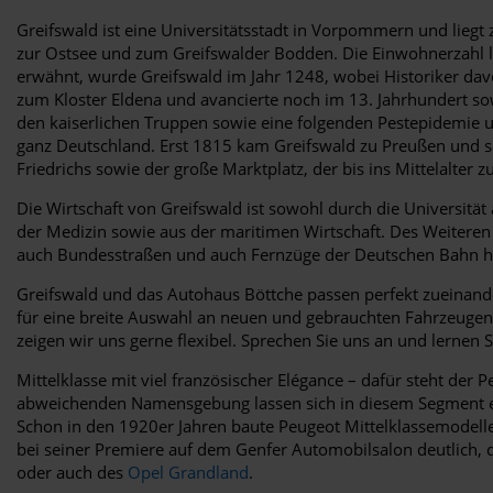
Greifswald ist eine Universitätsstadt in Vorpommern und lieg
zur Ostsee und zum Greifswalder Bodden. Die Einwohnerzahl li
erwähnt, wurde Greifswald im Jahr 1248, wobei Historiker davo
zum Kloster Eldena und avancierte noch im 13. Jahrhundert so
den kaiserlichen Truppen sowie eine folgenden Pestepidemie un
ganz Deutschland. Erst 1815 kam Greifswald zu Preußen und
Friedrichs sowie der große Marktplatz, der bis ins Mittelalter 
Die Wirtschaft von Greifswald ist sowohl durch die Universit
der Medizin sowie aus der maritimen Wirtschaft. Des Weiteren 
auch Bundesstraßen und auch Fernzüge der Deutschen Bahn hal
Greifswald und das Autohaus Böttche passen perfekt zueinande
für eine breite Auswahl an neuen und gebrauchten Fahrzeugen u
zeigen wir uns gerne flexibel. Sprechen Sie uns an und lerne
Mittelklasse mit viel französischer Elégance – dafür steht der
abweichenden Namensgebung lassen sich in diesem Segment ein
Schon in den 1920er Jahren baute Peugeot Mittelklassemodelle,
bei seiner Premiere auf dem Genfer Automobilsalon deutlich, da
oder auch des
Opel Grandland
.