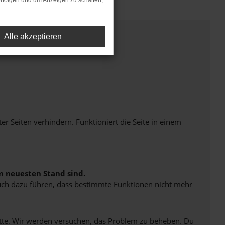
rfolgen und um Anzeigen zu schalten,
Alle akzeptieren
Seiten verhindern. Funktioniert die Seite in einem
m neuesten Stand sind.
 auch dazu führen, dass bestimmte Funktionen nicht mehr
bitte. Wir werden versuchen, das Problem zu beheben. Du