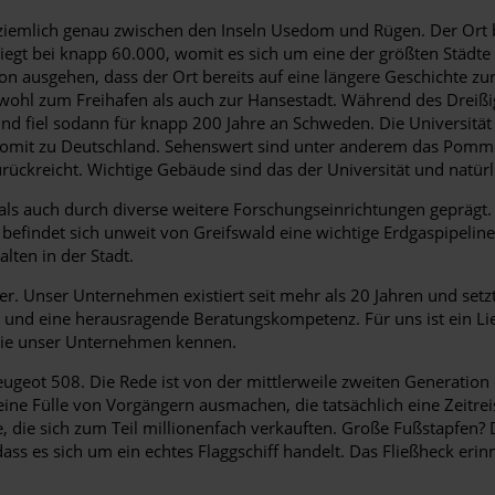
t ziemlich genau zwischen den Inseln Usedom und Rügen. Der Ort 
egt bei knapp 60.000, womit es sich um eine der größten Städte
n ausgehen, dass der Ort bereits auf eine längere Geschichte zu
wohl zum Freihafen als auch zur Hansestadt. Während des Dreißig
d fiel sodann für knapp 200 Jahre an Schweden. Die Universität w
 somit zu Deutschland. Sehenswert sind unter anderem das Po
zurückreicht. Wichtige Gebäude sind das der Universität und natür
ät als auch durch diverse weitere Forschungseinrichtungen gepr
befindet sich unweit von Greifswald eine wichtige Erdgaspipeline
ten in der Stadt.
r. Unser Unternehmen existiert seit mehr als 20 Jahren und setz
nd eine herausragende Beratungskompetenz. Für uns ist ein Liefe
n Sie unser Unternehmen kennen.
 Peugeot 508. Die Rede ist von der mittlerweile zweiten Generatio
e Fülle von Vorgängern ausmachen, die tatsächlich eine Zeitrei
 die sich zum Teil millionenfach verkauften. Große Fußstapfen? D
ss es sich um ein echtes Flaggschiff handelt. Das Fließheck erin