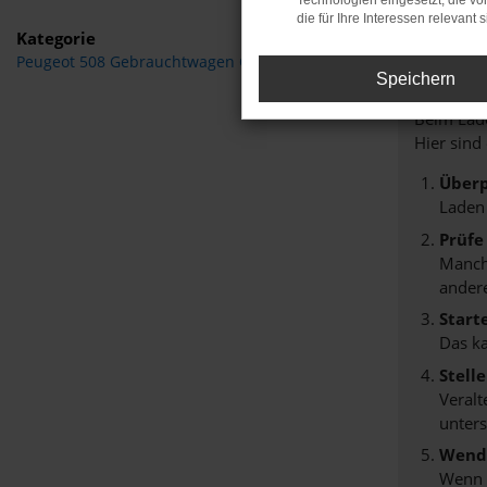
Technologien eingesetzt, die v
die für Ihre Interessen relevant s
Kategorie
Peugeot 508 Gebrauchtwagen Greifswald
Fehle
Speichern
Beim Lade
Hier sind
Überp
Laden
Prüfe
Manche
andere
Start
Das k
Stell
Veralt
unters
Wende
Wenn d