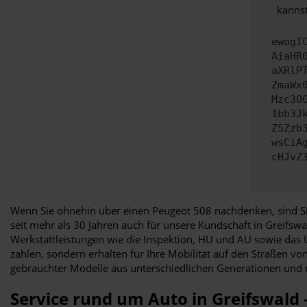
kannst
ewogI
AiaHR
aXRlP
ZmaWx
Mzc3O
1bb3J
ZSZzb
wsCiA
cHJvZ
Wenn Sie ohnehin über einen Peugeot 508 nachdenken, sind Sie
seit mehr als 30 Jahren auch für unsere Kundschaft in Greifsw
Werkstattleistungen wie die Inspektion, HU und AU sowie das U
zahlen, sondern erhalten für Ihre Mobilität auf den Straßen v
gebrauchter Modelle aus unterschiedlichen Generationen und 
Service rund um Auto in Greifswald