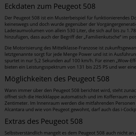
Eckdaten zum Peugeot 508
Der Peugeot 508 ist ein Musterbeispiel für funktionierendes D
keineswegs und doch wurde gegenüber der Vorgängergeneration
Laderaumvolumen von allein 530 Liter, die sich auf bis zu 1.780
hinzufügen, dass auch der Begriff der „Familienkutsche“ im pos
Die Motorisierung des Mittelklasse-Franzose ist zukunftsgewa
letztgenannte sorgt für jede Menge Power und ist in Ausführun
spurtet in nur 5,2 Sekunden auf 100 km/h. Für einen „Wow-Eff
bieten ein Leistungsspektrum von 131 bis 225 PS und wer eine
Möglichkeiten des Peugeot 508
Wann immer über den Peugeot 508 berichtet wird, steht zunä
öffnet sich die Heckklappe automatisch und im Kofferraum exis
Zentimeter. Im Innenraum werden die mitfahrenden Personen 
Alcantara und wie von Peugeot gewohnt, darf auch das i-Cockpi
Extras des Peugeot 508
Selbstverständlich mangelt es dem Peugeot 508 auch nicht an A