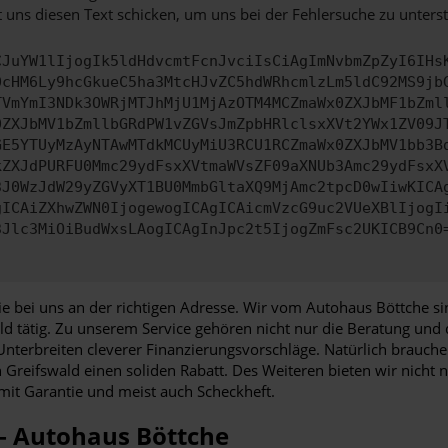
 uns diesen Text schicken, um uns bei der Fehlersuche zu unterst
CJuYW1lIjogIk5ldHdvcmtFcnJvciIsCiAgImNvbmZpZyI6IHs
0cHM6Ly9hcGkueC5ha3MtcHJvZC5hdWRhcmlzLm5ldC92MS9jb
TVmYmI3NDk3OWRjMTJhMjU1MjAzOTM4MCZmaWx0ZXJbMF1bZml
0ZXJbMV1bZmllbGRdPW1vZGVsJmZpbHRlclsxXVt2YWx1ZV09J
GE5YTUyMzAyNTAwMTdkMCUyMiU3RCU1RCZmaWx0ZXJbMV1bb3B
kZXJdPURFU0Mmc29ydFsxXVtmaWVsZF09aXNUb3Amc29ydFsxX
3J0WzJdW29yZGVyXT1BU0MmbGltaXQ9MjAmc2tpcD0wIiwKICA
gICAiZXhwZWN0IjogewogICAgICAicmVzcG9uc2VUeXBlIjogI
3Jlc3MiOiBudWxsLAogICAgInJpc2t5IjogZmFsc2UKICB9Cn0
 bei uns an der richtigen Adresse. Wir vom Autohaus Böttche si
ald tätig. Zu unserem Service gehören nicht nur die Beratung un
nterbreiten cleverer Finanzierungsvorschläge. Natürlich brauchen
on Greifswald einen soliden Rabatt. Des Weiteren bieten wir nic
mit Garantie und meist auch Scheckheft.
 – Autohaus Böttche