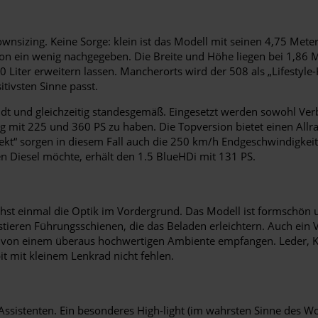
ownsizing. Keine Sorge: klein ist das Modell mit seinen 4,75 Met
 ein wenig nachgegeben. Die Breite und Höhe liegen bei 1,86 M
 Liter erweitern lassen. Mancherorts wird der 508 als „Lifestyle-
itivsten Sinne passt.
ndt und gleichzeitig standesgemäß. Eingesetzt werden sowohl Ve
g mit 225 und 360 PS zu haben. Die Topversion bietet einen Allra
ekt“ sorgen in diesem Fall auch die 250 km/h Endgeschwindigkeit
n Diesel möchte, erhält den 1.5 BlueHDi mit 131 PS.
chst einmal die Optik im Vordergrund. Das Modell ist formschö
tieren Führungsschienen, die das Beladen erleichtern. Auch ein V
von einem überaus hochwertigen Ambiente empfangen. Leder, Kl
t mit kleinem Lenkrad nicht fehlen.
ssistenten. Ein besonderes High-light (im wahrsten Sinne des Wort