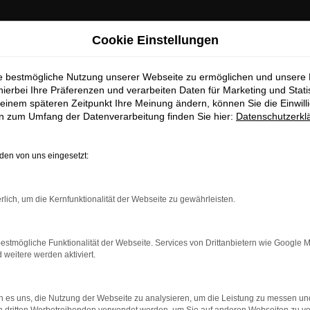
Cookie Einstellungen
ie bestmögliche Nutzung unserer Webseite zu ermöglichen und unsere
hierbei Ihre Präferenzen und verarbeiten Daten für Marketing und Stati
einem späteren Zeitpunkt Ihre Meinung ändern, können Sie die Einwillig
en zum Umfang der Datenverarbeitung finden Sie hier:
Datenschutzerkl
e
en von uns eingesetzt:
ld Top Angebote
rlich, um die Kernfunktionalität der Webseite zu gewährleisten.
ifswald
omit auch perfekt nach Greifswald. Der Grund liegt in der Vielse
estmögliche Funktionalität der Webseite. Services von Drittanbietern wie Google 
erne an einem unserer zahlreichen Standorte einsteigen. Für uns 
eitere werden aktiviert.
rechen im Vorfeld, welche Motorisierung, welche Lackierung und
chen. Sprechen Sie uns an.
 es uns, die Nutzung der Webseite zu analysieren, um die Leistung zu messen u