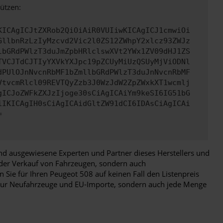
ützen:
KICAgICJtZXRob2QiOiAiR0VUIiwKICAgICJ1cmwiOi
GllbnRzLzIyMzcvd2Vic2l0ZS12ZWhpY2xlcz93ZWJz
lbGRdPWlzT3duJmZpbHRlclswXVt2YWx1ZV09dHJ1ZS
TVCJTdCJTIyYXVkYXJpc19pZCUyMiUzQSUyMjViODNl
dPUlOJnNvcnRbMF1bZmllbGRdPWlzT3duJnNvcnRbMF
VtvcmRlcl09REVTQyZzb3J0WzJdW2ZpZWxkXT1wcmlj
gICJoZWFkZXJzIjoge30sCiAgICAiYm9keSI6IG51bG
iIKICAgIH0sCiAgICAidGltZW91dCI6IDAsCiAgICAi
=
nd ausgewiesene Experten und Partner dieses Herstellers und
d der Verkauf von Fahrzeugen, sondern auch
 Sie für Ihren Peugeot 508 auf keinen Fall den Listenpreis
ht nur Neufahrzeuge und EU-Importe, sondern auch jede Menge