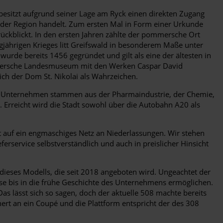
besitzt aufgrund seiner Lage am Ryck einen direkten Zugang
 der Region handelt. Zum ersten Mal in Form einer Urkunde
rückblickt. In den ersten Jahren zählte der pommersche Ort
jährigen Krieges litt Greifswald in besonderem Maße unter
urde bereits 1456 gegründet und gilt als eine der ältesten in
mmersche Landesmuseum mit den Werken Caspar David
lich der Dom St. Nikolai als Wahrzeichen.
ägt. Unternehmen stammen aus der Pharmaindustrie, der Chemie,
. Erreicht wird die Stadt sowohl über die Autobahn A20 als
t auf ein engmaschiges Netz an Niederlassungen. Wir stehen
rservice selbstverständlich und auch in preislicher Hinsicht
n dieses Modells, die seit 2018 angeboten wird. Ungeachtet der
se bis in die frühe Geschichte des Unternehmens ermöglichen.
as lässt sich so sagen, doch der aktuelle 508 machte bereits
nert an ein Coupé und die Plattform entspricht der des 308