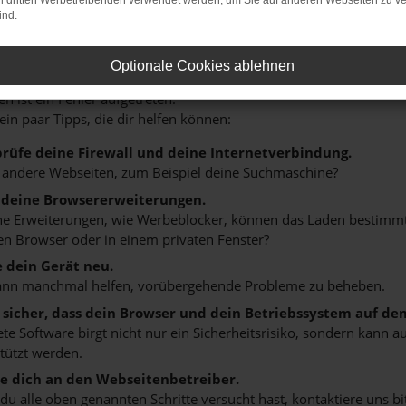
on dritten Werbetreibenden verwendet werden, um Sie auf anderen Webseiten zu ve
ind.
r: Network Error
Optionale Cookies ablehnen
n ist ein Fehler aufgetreten.
 ein paar Tipps, die dir helfen können:
rüfe deine Firewall und deine Internetverbindung.
 andere Webseiten, zum Beispiel deine Suchmaschine?
 deine Browsererweiterungen.
 Erweiterungen, wie Werbeblocker, können das Laden bestimmter 
n Browser oder in einem privaten Fenster?
e dein Gerät neu.
ann manchmal helfen, vorübergehende Probleme zu beheben.
e sicher, dass dein Browser und dein Betriebssystem auf de
ete Software birgt nicht nur ein Sicherheitsrisiko, sondern kann
tützt werden.
 dich an den Webseitenbetreiber.
u alle oben genannten Schritte versucht hast, kontaktiere uns 