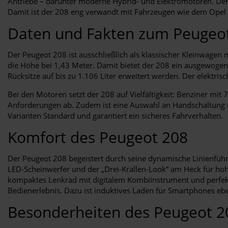
Antriebe – darunter moderne Hybrid- und Elektromotoren. Der
Damit ist der 208 eng verwandt mit Fahrzeugen wie dem Opel
Daten und Fakten zum Peugeo
Der Peugeot 208 ist ausschließlich als klassischer Kleinwagen
die Höhe bei 1,43 Meter. Damit bietet der 208 ein ausgewoge
Rücksitze auf bis zu 1.106 Liter erweitert werden. Der elektris
Bei den Motoren setzt der 208 auf Vielfältigkeit: Benziner mit 
Anforderungen ab. Zudem ist eine Auswahl an Handschaltung und
Varianten Standard und garantiert ein sicheres Fahrverhalten.
Komfort des Peugeot 208
Der Peugeot 208 begeistert durch seine dynamische Linienfü
LED-Scheinwerfer und der „Drei-Krallen-Look“ am Heck für ho
kompaktes Lenkrad mit digitalem Kombiinstrument und perfekte
Bedienerlebnis. Dazu ist induktives Laden für Smartphones ebe
Besonderheiten des Peugeot 2