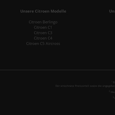
Unsere Citroen Modelle
Un
Citroen Berlingo
Citroen C1
Citroen C3
Citroen C4
Citroen C5 Aircross
Eh
1
Der errechnete Preisvorteil sowie die angegebe
2
Hie
3