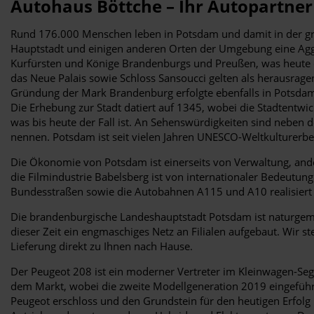
Autohaus Böttche – Ihr Autopartner
Rund 176.000 Menschen leben in Potsdam und damit in der grö
Hauptstadt und einigen anderen Orten der Umgebung eine Aggl
Kurfürsten und Könige Brandenburgs und Preußen, was heute da
das Neue Palais sowie Schloss Sansoucci gelten als herausrage
Gründung der Mark Brandenburg erfolgte ebenfalls in Potsdam,
Die Erhebung zur Stadt datiert auf 1345, wobei die Stadtentwic
was bis heute der Fall ist. An Sehenswürdigkeiten sind neben 
nennen. Potsdam ist seit vielen Jahren UNESCO-Weltkulturerbe
Die Ökonomie von Potsdam ist einerseits von Verwaltung, and
die Filmindustrie Babelsberg ist von internationaler Bedeutu
Bundesstraßen sowie die Autobahnen A115 und A10 realisiert u
Die brandenburgische Landeshauptstadt Potsdam ist naturgemäß
dieser Zeit ein engmaschiges Netz an Filialen aufgebaut. Wir 
Lieferung direkt zu Ihnen nach Hause.
Der Peugeot 208 ist ein moderner Vertreter im Kleinwagen-Se
dem Markt, wobei die zweite Modellgeneration 2019 eingeführt
Peugeot erschloss und den Grundstein für den heutigen Erfolg 