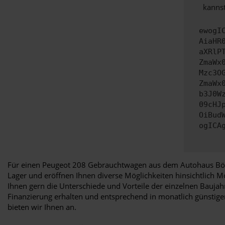
kannst
ewogI
AiaHR
aXRlP
ZmaWx
Mzc3O
ZmaWx
b3J0W
09cHJ
OiBud
ogICA
Für einen Peugeot 208 Gebrauchtwagen aus dem Autohaus Bött
Lager und eröffnen Ihnen diverse Möglichkeiten hinsichtlich M
Ihnen gern die Unterschiede und Vorteile der einzelnen Bauja
Finanzierung erhalten und entsprechend in monatlich günstige
bieten wir Ihnen an.