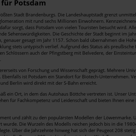
 für Potsdam
ßten Stadt Brandenburgs. Die Landeshauptstadt grenzt unmittel
omeration mit rund sechs Millionen Einwohnern. Kennzeichnend f
für sorgt, dass Potsdam von vielen Touristen besucht wird. Alle
nde Sehenswürdigkeiten. Die Geschichte der Stadt beginnt im Jahr
 genauer gesagt im Jahr 1157. Schon bald übernahmen die Hohenz
klung stets untypisch verlief. Aufgrund des Status als preußische
den Schlössern auch der Pfingstberg mit Belvedere, der Einsteint
.
ererseits von Forschung und Wissenschaft geprägt. Mehrere Univ
ng. Ebenfalls ist Potsdam ein Standort für Biotech-Unternehmen.
nd Berlin wird direkt mit der S-Bahn erreicht.
 ein Ort, in dem das Autohaus Böttche vertreten ist. Unser Unte
stehen für Fachkompetenz und Leidenschaft und bieten Ihnen eine
gment und zählt zu den populärsten Modellen der Löwenmarke. U
 wurde. Die Wurzeln des Modells reichen jedoch bis in die 1980er
legte. Über die Jahrzehnte hinweg hat sich der Peugeot 208 steti