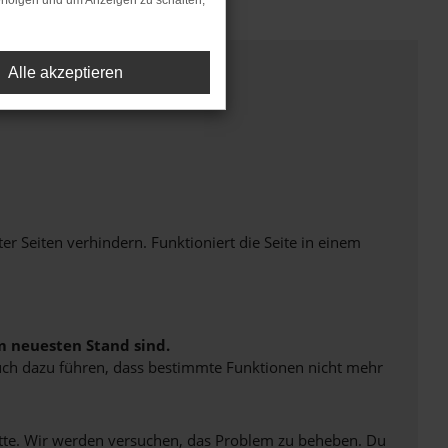
rfolgen und um Anzeigen zu schalten,
Alle akzeptieren
Seiten verhindern. Funktioniert die Seite in einem
m neuesten Stand sind.
 auch dazu führen, dass bestimmte Funktionen nicht mehr
bitte. Wir werden versuchen, das Problem zu beheben. Du