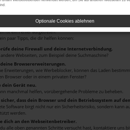
on dritten Werbetreibenden verwendet werden, um Sie auf anderen Webseiten zu ve
ind.
r: Network Error
Optionale Cookies ablehnen
n ist ein Fehler aufgetreten.
 ein paar Tipps, die dir helfen können:
rüfe deine Firewall und deine Internetverbindung.
 andere Webseiten, zum Beispiel deine Suchmaschine?
 deine Browsererweiterungen.
 Erweiterungen, wie Werbeblocker, können das Laden bestimmter 
n Browser oder in einem privaten Fenster?
e dein Gerät neu.
ann manchmal helfen, vorübergehende Probleme zu beheben.
e sicher, dass dein Browser und dein Betriebssystem auf de
ete Software birgt nicht nur ein Sicherheitsrisiko, sondern kann
tützt werden.
 dich an den Webseitenbetreiber.
u alle oben genannten Schritte versucht hast, kontaktiere uns 