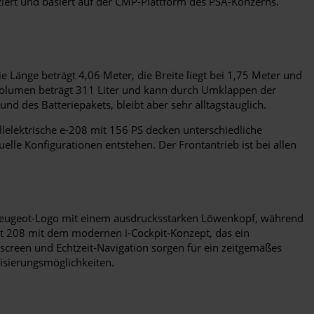
iert und basiert auf der CMP-Plattform des PSA-Konzerns.
 Länge beträgt 4,06 Meter, die Breite liegt bei 1,75 Meter und
mvolumen beträgt 311 Liter und kann durch Umklappen der
nd des Batteriepakets, bleibt aber sehr alltagstauglich.
ollelektrische e-208 mit 156 PS decken unterschiedliche
le Konfigurationen entstehen. Der Frontantrieb ist bei allen
 Peugeot-Logo mit einem ausdrucksstarken Löwenkopf, während
t 208 mit dem modernen i-Cockpit-Konzept, das ein
screen und Echtzeit-Navigation sorgen für ein zeitgemäßes
lisierungsmöglichkeiten.