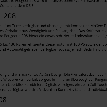
 aktuelle Peugeot 208 wird im französischen Werk Trnava produz
 Corsa und dem DS 3.
t 208
 mit fünf Türen verfügbar und überzeugt mit kompakten Maßen: Die
nes Verhältnis aus Wendigkeit und Platzangebot. Das Kofferrau
che Peugeot e-208 bietet ein etwas reduziertes Ladevolumen aufgru
75 bis 130 PS, ein effizienter Dieselmotor mit 100 PS sowie der v
 Automatikgetrieben verfügbar, sodass je nach Bedarf individuel
hrung und ein markantes Außen-Design. Die Front ziert das neue
he Wiedererkennbarkeit sorgen. Im Inneren überzeugt der Peugeo
m Überblick kombiniert. Digitale Anzeigen, ein zehn Zoll Touch
nso verfügbar wie eine Vielzahl an Konnektivitäts- und Individua
08