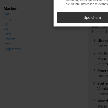
Technologien eingesetzt, die v
die für Ihre Interessen relevant s
Marken
Fiat
Fehle
Speichern
Peugeot
Opel
Beim Lade
VW
Hier sind
Ford
Citroen
Überp
Jeep
Laden
Leapmotor
Prüfe
Manche
andere
Start
Das k
Stell
Veralt
unters
Wende
Wenn d