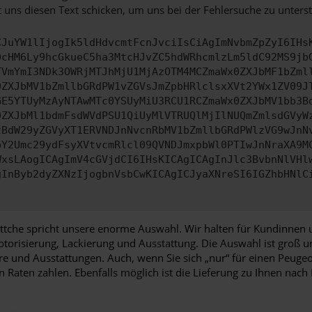
 uns diesen Text schicken, um uns bei der Fehlersuche zu unterst
CJuYW1lIjogIk5ldHdvcmtFcnJvciIsCiAgImNvbmZpZyI6IHs
0cHM6Ly9hcGkueC5ha3MtcHJvZC5hdWRhcmlzLm5ldC92MS9jb
TVmYmI3NDk3OWRjMTJhMjU1MjAzOTM4MCZmaWx0ZXJbMF1bZml
0ZXJbMV1bZmllbGRdPW1vZGVsJmZpbHRlclsxXVt2YWx1ZV09J
GE5YTUyMzAyNTAwMTc0YSUyMiU3RCU1RCZmaWx0ZXJbMV1bb3B
0ZXJbMl1bdmFsdWVdPSU1QiUyMlVTRUQlMjIlNUQmZmlsdGVyW
zBdW29yZGVyXT1ERVNDJnNvcnRbMV1bZmllbGRdPWlzVG9wJnN
pY2Umc29ydFsyXVtvcmRlcl09QVNDJmxpbWl0PTIwJnNraXA9M
WxsLAogICAgImV4cGVjdCI6IHsKICAgICAgInJlc3BvbnNlVHl
gInByb2dyZXNzIjogbnVsbCwKICAgICJyaXNreSI6IGZhbHNlC
che spricht unsere enorme Auswahl. Wir halten für Kundinnen 
otorisierung, Lackierung und Ausstattung. Die Auswahl ist groß 
hre und Ausstattungen. Auch, wenn Sie sich „nur“ für einen Peug
n Raten zahlen. Ebenfalls möglich ist die Lieferung zu Ihnen na