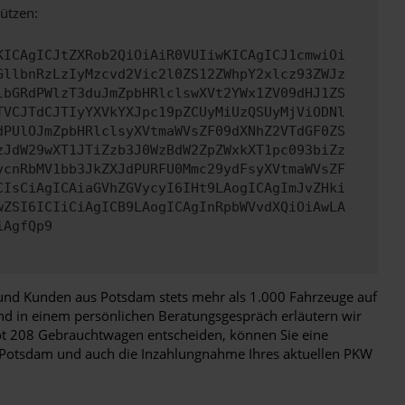
ützen:
KICAgICJtZXRob2QiOiAiR0VUIiwKICAgICJ1cmwiOi
GllbnRzLzIyMzcvd2Vic2l0ZS12ZWhpY2xlcz93ZWJz
lbGRdPWlzT3duJmZpbHRlclswXVt2YWx1ZV09dHJ1ZS
TVCJTdCJTIyYXVkYXJpc19pZCUyMiUzQSUyMjViODNl
dPUlOJmZpbHRlclsyXVtmaWVsZF09dXNhZ2VTdGF0ZS
zJdW29wXT1JTiZzb3J0WzBdW2ZpZWxkXT1pc093biZz
vcnRbMV1bb3JkZXJdPURFU0Mmc29ydFsyXVtmaWVsZF
CIsCiAgICAiaGVhZGVycyI6IHt9LAogICAgImJvZHki
wZSI6ICIiCiAgICB9LAogICAgInRpbWVvdXQiOiAwLA
iAgfQp9
und Kunden aus Potsdam stets mehr als 1.000 Fahrzeuge auf
und in einem persönlichen Beratungsgespräch erläutern wir
eot 208 Gebrauchtwagen entscheiden, können Sie eine
ch Potsdam und auch die Inzahlungnahme Ihres aktuellen PKW