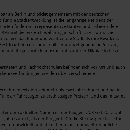
bar an Berlin und bildet gemeinsam mit der deutschen
ür die Stadtentwicklung ist die langährige Residenz der
rorten finden sich repräsentative Bauten und insbesondere
 993 mit der ersten Erwähnung in schriftlicher Form. Die
ollern das Ruder und wählten die Stadt als ihre Residenz.
 Residenz blieb die Industrialisierung weitgehend außen vor,
urm und die gesamte Innenstadt mitsamt der Nikolaikirche zu
ersitäten und Fachhochschulen befinden sich vor Ort und auch
 Verkehrsverbindungen werden über verschiedene
rnehmen existiert seit mehr als zwei Jahrzehnten und hat in
 Fülle an Fahrzeugen zu erstklassigen Preisen. Und das mitsamt
nter dem aktuellen Namen ist der Peugeot 208 seit 2012 auf
 Jahre zurück, als der Peugeot 205 die Kleinwagenklasse für
g weiterentwickelt und bietet heute auch umweltfreundliche