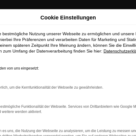
Cookie Einstellungen
ie bestmögliche Nutzung unserer Webseite zu ermöglichen und unsere
hierbei Ihre Präferenzen und verarbeiten Daten für Marketing und Stati
einem späteren Zeitpunkt Ihre Meinung ändern, können Sie die Einwillig
en zum Umfang der Datenverarbeitung finden Sie hier:
Datenschutzerkl
Gebrauchtwagen Top Angebote
en von uns eingesetzt:
m Gebrauchtwagen Top Ang
rlich, um die Kernfunktionalität der Webseite zu gewährleisten.
er und sorglos unterwegs in Potsdam
ualität aus. Allgemein bekannt ist die Langlebigkeit dieses Fahr
estmögliche Funktionalität der Webseite. Services von Drittanbietern wie Google 
ersatz für Potsdam suchen, liegen Sie goldrichtig und sichern si
eitere werden aktiviert.
en für deren einwandfreie Qualität eine Garantie. Des Weitere
pp in Ordnung. Dass dies ganz sicher der Fall ist, sichern wir du
 es uns, die Nutzung der Webseite zu analysieren, um die Leistung zu messen u