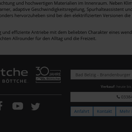
uchtung und hochwertigen Materialien im Innenraum. Neben Klima
ner, adaptive Geschwindigkeitsregelung, Spurhalteassistent und 
sonders hervorzuheben sind bei den elektrifizierten Versionen d
 und effiziente Antriebe mit dem beliebten Charakter eines wen
chten Allrounder für den Alltag und die Freizeit.
Verkauf
: heute bi
03384
Anfahrt
Kontakt
Mehr 