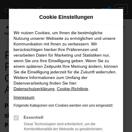
Zum
0
Hauptinhalt
Cookie Einstellungen
springen
Startseite
Potsdam
Peugeot
Peugeot Expert
Peugeot Expert für
Wir nutzen Cookies, um Ihnen die bestmögliche
Potsdam Gebrauchtwagen Top Angebote
Nutzung unserer Webseite zu ermöglichen und unsere
Kommunikation mit Ihnen zu verbessern. Wir
berücksichtigen hierbei Ihre Präferenzen und
Peugeot Expert für
verarbeiten Daten für Marketing und Statistiken nur,
wenn Sie uns Ihre Einwilligung geben. Wenn Sie zu
Potsdam
einem späteren Zeitpunkt Ihre Meinung ändern, können
Sie die Einwilligung jederzeit für die Zukunft widerrufen.
Gebrauchtwagen Top
Weitere Informationen zum Umfang der
Datenverarbeitung finden Sie hier:
Angebote
Datenschutzerklärung
,
Cookie-Richtlinie
.
Impressum
Peugeot Expert Gebrauchtwagen –
Folgende Kategorien von Cookies werden von uns eingesetzt:
sicher und sorglos unterwegs in
Essentiell
Potsdam
Diese Technologien sind erforderlich, um die
Kernfunktionalität der Webseite zu gewährleisten.