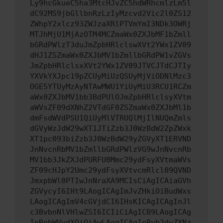
Ly9hcGkueC5ha3MtcHJvZC5hdWRhcmlzLm5l
dC92MS9jbGllbnRzLzIyMzcvd2Vic2l0ZS12
ZWhpY2xlcz93ZWJzaXRlPTVmYmI3NDk3OWRj
MTJhMjU1MjAzOTM4MCZmaWx0ZXJbMF1bZmll
bGRdPWlzT3duJmZpbHRlclswXVt2YWx1ZV09
dHJ1ZSZmaWx0ZXJbMV1bZmllbGRdPW1vZGVs
JmZpbHRlclsxXVt2YWx1ZV09JTVCJTdCJTIy
YXVkYXJpc19pZCUyMiUzQSUyMjViODNlMzc3
OGE5YTUyMzAyNTAwMWU1YiUyMiU3RCU1RCZm
aWx0ZXJbMV1bb3BdPUlOJmZpbHRlclsyXVtm
aWVsZF09dXNhZ2VTdGF0ZSZmaWx0ZXJbMl1b
dmFsdWVdPSU1QiUyMlVTRUQlMjIlNUQmZmls
dGVyWzJdW29wXT1JTiZzb3J0WzBdW2ZpZWxk
XT1pc093biZzb3J0WzBdW29yZGVyXT1ERVND
JnNvcnRbMV1bZmllbGRdPWlzVG9wJnNvcnRb
MV1bb3JkZXJdPURFU0Mmc29ydFsyXVtmaWVs
ZF09cHJpY2Umc29ydFsyXVtvcmRlcl09QVND
JmxpbWl0PTIwJnNraXA9MCIsCiAgICAiaGVh
ZGVycyI6IHt9LAogICAgImJvZHkiOiBudWxs
LAogICAgImV4cGVjdCI6IHsKICAgICAgInJl
c3BvbnNlVHlwZSI6ICIiCiAgICB9LAogICAg
InRpbWVvdXQiOiAwLAogICAgInByb2dyZXNz