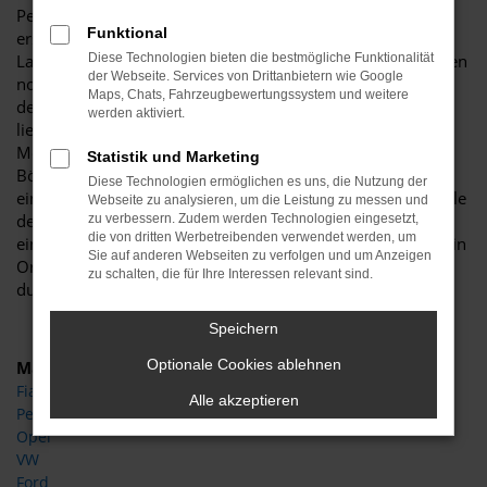
Peugeot Expert Gebrauchtwagen zeichnen sich durch
Funktional
erstklassige Qualität aus. Allgemein bekannt ist die
Langlebigkeit dieses Fahrzeugs, das auch in älteren Auflagen
Diese Technologien bieten die bestmögliche Funktionalität
der Webseite. Services von Drittanbietern wie Google
noch voll und ganz auf Höhe der Zeit fährt. Wenn Sie nach
Maps, Chats, Fahrzeugbewertungssystem und weitere
dem passenden fahrbaren Untersatz für Potsdam suchen,
werden aktiviert.
liegen Sie goldrichtig und sichern sich viele Jahre sorglose
Mobilität. Natürlich bevorzugen auch wir vom Autohaus
Statistik und Marketing
Böttche junge Gebrauchtwagen und geben Ihnen für deren
Diese Technologien ermöglichen es uns, die Nutzung der
einwandfreie Qualität eine Garantie. Des Weiteren sind viele
Webseite zu analysieren, um die Leistung zu messen und
der Peugeot Expert Gebrauchtwagen für Potsdam mitsamt
zu verbessern. Zudem werden Technologien eingesetzt,
die von dritten Werbetreibenden verwendet werden, um
eines Scheckhefts im Angebot und somit ist alles tipptopp in
Sie auf anderen Webseiten zu verfolgen und um Anzeigen
Ordnung. Dass dies ganz sicher der Fall ist, sichern wir
zu schalten, die für Ihre Interessen relevant sind.
durch die Arbeit unserer Kfz-Meisterwerkstatt.
Speichern
Optionale Cookies ablehnen
Marken
Fiat
Alle akzeptieren
Peugeot
Opel
VW
Ford