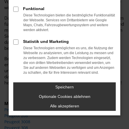
Von sportlichen Modellen bis hin zu eleganten Stadtautos –
wir haben sie alle!
Funktional
Diese Technologien bieten die bestmögliche Funktionalität
Darüber hinaus bieten wir eine Vielzahl zusätzlicher Services
der Webseite. Services von Drittanbietern wie Google
für Peugeot-Besitzer an, darunter Wartung, Reparaturen und
Maps, Chats, Fahrzeugbewertungssystem und weitere
maßgeschneiderte Finanzierungslösungen. Bei uns erhalten
werden aktiviert.
Sie nicht nur ein Fahrzeug, sondern auch die Gewissheit,
dass Sie während der gesamten Lebensdauer Ihres Autos
Statistik und Marketing
bestens betreut werden.
Diese Technologien ermöglichen es uns, die Nutzung der
Webseite zu analysieren, um die Leistung zu messen und
Besuchen Sie noch heute unser Peugeot Autohaus und
zu verbessern. Zudem werden Technologien eingesetzt,
die von dritten Werbetreibenden verwendet werden, um
erleben Sie unsere große Auswahl, kompetente Beratung
Sie auf anderen Webseiten zu verfolgen und um Anzeigen
und exzellenten Service aus erster Hand. Wir freuen uns
zu schalten, die für Ihre Interessen relevant sind.
darauf, Ihnen bei der Suche nach Ihrem Traumwagen zu
helfen und Sie als zufriedenen Kunden begrüßen zu dürfen!
Speichern
Optionale Cookies ablehnen
Modelle
Alle akzeptieren
Peugeot 2008
Peugeot 208
Peugeot 3008
Peugeot 308