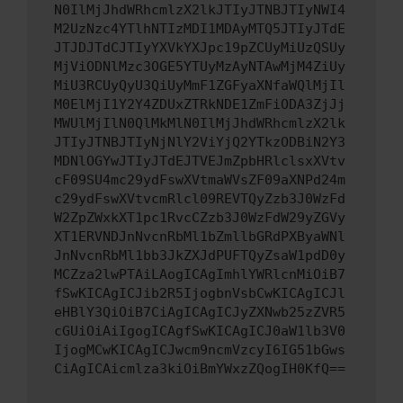
N0IlMjJhdWRhcmlzX2lkJTIyJTNBJTIyNWI4
M2UzNzc4YTlhNTIzMDI1MDAyMTQ5JTIyJTdE
JTJDJTdCJTIyYXVkYXJpc19pZCUyMiUzQSUy
MjViODNlMzc3OGE5YTUyMzAyNTAwMjM4ZiUy
MiU3RCUyQyU3QiUyMmF1ZGFyaXNfaWQlMjIl
M0ElMjI1Y2Y4ZDUxZTRkNDE1ZmFiODA3ZjJj
MWUlMjIlN0QlMkMlN0IlMjJhdWRhcmlzX2lk
JTIyJTNBJTIyNjNlY2ViYjQ2YTkzODBiN2Y3
MDNlOGYwJTIyJTdEJTVEJmZpbHRlclsxXVtv
cF09SU4mc29ydFswXVtmaWVsZF09aXNPd24m
c29ydFswXVtvcmRlcl09REVTQyZzb3J0WzFd
W2ZpZWxkXT1pc1RvcCZzb3J0WzFdW29yZGVy
XT1ERVNDJnNvcnRbMl1bZmllbGRdPXByaWNl
JnNvcnRbMl1bb3JkZXJdPUFTQyZsaW1pdD0y
MCZza2lwPTAiLAogICAgImhlYWRlcnMiOiB7
fSwKICAgICJib2R5IjogbnVsbCwKICAgICJl
eHBlY3QiOiB7CiAgICAgICJyZXNwb25zZVR5
cGUiOiAiIgogICAgfSwKICAgICJ0aW1lb3V0
IjogMCwKICAgICJwcm9ncmVzcyI6IG51bGws
CiAgICAicmlza3kiOiBmYWxzZQogIH0KfQ==