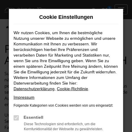
Zum
0
Hauptinhalt
Cookie Einstellungen
springen
Startseite
Hersteller
Peugeot kaufen bei Autohaus Böttche GmbH
Wir nutzen Cookies, um Ihnen die bestmögliche
Nutzung unserer Webseite zu ermöglichen und unsere
Peugeot kaufen bei
Kommunikation mit Ihnen zu verbessern. Wir
berücksichtigen hierbei Ihre Präferenzen und
verarbeiten Daten für Marketing und Statistiken nur,
Autohaus Böttche GmbH
wenn Sie uns Ihre Einwilligung geben. Wenn Sie zu
einem späteren Zeitpunkt Ihre Meinung ändern, können
Sie die Einwilligung jederzeit für die Zukunft widerrufen.
Suchen Sie nach einem zuverlässigen Partner für Ihr
Weitere Informationen zum Umfang der
nächstes Fahrzeug? Dann ist Autohaus Böttche GmbH Ihr
Datenverarbeitung finden Sie hier:
perfekter Ansprechpartner! Als führendes Peugeot Autohaus
Datenschutzerklärung
,
Cookie-Richtlinie
.
seit über 20 Jahren bieten wir nicht nur eine beeindruckende
Impressum
Auswahl an Peugeot-Modellen, sondern auch einen
erstklassigen Service, der Ihre Erwartungen übertrifft.
Folgende Kategorien von Cookies werden von uns eingesetzt:
Unser engagiertes Team steht Ihnen bei jedem Schritt zur
Essentiell
Seite, um sicherzustellen, dass Sie das ideale Peugeot-
Diese Technologien sind erforderlich, um die
Fahrzeug finden, das perfekt zu Ihren Bedürfnissen passt.
Kernfunktionalität der Webseite zu gewährleisten.