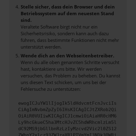
Stelle sicher, dass dein Browser und dein
Betriebssystem auf dem neuesten Stand
sind.
Veraltete Software birgt nicht nur ein
Sicherheitsrisiko, sondern kann auch dazu
führen, dass bestimmte Funktionen nicht mehr
unterstützt werden.
Wende dich an den Webseitenbetreiber.
Wenn du alle oben genannten Schritte versucht
hast, kontaktiere uns bitte. Wir werden
versuchen, das Problem zu beheben. Du kannst
uns diesen Text schicken, um uns bei der
Fehlersuche zu unterstützen:
ewogICJuYW1lIjogIk5ldHdvcmtFcnJvciIs
CiAgImNvbmZpZyI6IHsKICAgICJtZXRob2Qi
OiAiR0VUIiwKICAgICJ1cmwiOiAiaHR0cHM6
Ly9hcGkueC5ha3MtcHJvZC5hdWRhcmlzLm5l
dC92MS9jbGllbnRzLzIyMzcvd2Vic2l0ZS12
ZWhpY2xlcz93ZWJzaXRlPTVmYmI3NDk3OWRj