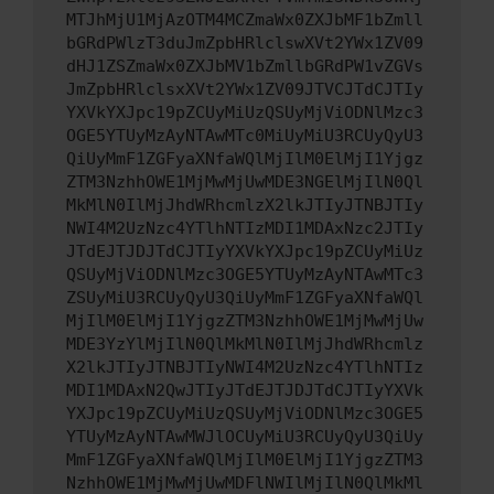
MTJhMjU1MjAzOTM4MCZmaWx0ZXJbMF1bZmll
bGRdPWlzT3duJmZpbHRlclswXVt2YWx1ZV09
dHJ1ZSZmaWx0ZXJbMV1bZmllbGRdPW1vZGVs
JmZpbHRlclsxXVt2YWx1ZV09JTVCJTdCJTIy
YXVkYXJpc19pZCUyMiUzQSUyMjViODNlMzc3
OGE5YTUyMzAyNTAwMTc0MiUyMiU3RCUyQyU3
QiUyMmF1ZGFyaXNfaWQlMjIlM0ElMjI1Yjgz
ZTM3NzhhOWE1MjMwMjUwMDE3NGElMjIlN0Ql
MkMlN0IlMjJhdWRhcmlzX2lkJTIyJTNBJTIy
NWI4M2UzNzc4YTlhNTIzMDI1MDAxNzc2JTIy
JTdEJTJDJTdCJTIyYXVkYXJpc19pZCUyMiUz
QSUyMjViODNlMzc3OGE5YTUyMzAyNTAwMTc3
ZSUyMiU3RCUyQyU3QiUyMmF1ZGFyaXNfaWQl
MjIlM0ElMjI1YjgzZTM3NzhhOWE1MjMwMjUw
MDE3YzYlMjIlN0QlMkMlN0IlMjJhdWRhcmlz
X2lkJTIyJTNBJTIyNWI4M2UzNzc4YTlhNTIz
MDI1MDAxN2QwJTIyJTdEJTJDJTdCJTIyYXVk
YXJpc19pZCUyMiUzQSUyMjViODNlMzc3OGE5
YTUyMzAyNTAwMWJlOCUyMiU3RCUyQyU3QiUy
MmF1ZGFyaXNfaWQlMjIlM0ElMjI1YjgzZTM3
NzhhOWE1MjMwMjUwMDFlNWIlMjIlN0QlMkMl