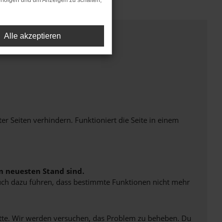
rfolgen und um Anzeigen zu schalten,
Alle akzeptieren
Seiten verhindern. Funktioniert die Seite in einem
m neuesten Stand sind.
 auch dazu führen, dass bestimmte Funktionen nicht mehr
bitte. Wir werden versuchen, das Problem zu beheben. Du