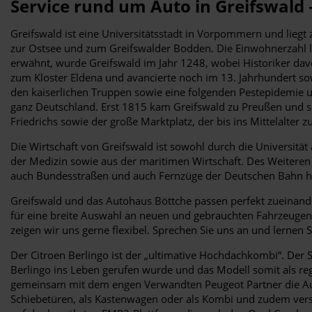
Service rund um Auto in Greifswald
Greifswald ist eine Universitätsstadt in Vorpommern und lieg
zur Ostsee und zum Greifswalder Bodden. Die Einwohnerzahl li
erwähnt, wurde Greifswald im Jahr 1248, wobei Historiker davo
zum Kloster Eldena und avancierte noch im 13. Jahrhundert so
den kaiserlichen Truppen sowie eine folgenden Pestepidemie un
ganz Deutschland. Erst 1815 kam Greifswald zu Preußen und
Friedrichs sowie der große Marktplatz, der bis ins Mittelalter 
Die Wirtschaft von Greifswald ist sowohl durch die Universit
der Medizin sowie aus der maritimen Wirtschaft. Des Weiteren 
auch Bundesstraßen und auch Fernzüge der Deutschen Bahn hal
Greifswald und das Autohaus Böttche passen perfekt zueinande
für eine breite Auswahl an neuen und gebrauchten Fahrzeugen u
zeigen wir uns gerne flexibel. Sprechen Sie uns an und lerne
Der Citroen Berlingo ist der „ultimative Hochdachkombi“. Der S
Berlingo ins Leben gerufen wurde und das Modell somit als reg
gemeinsam mit dem engen Verwandten Peugeot Partner die Auszei
Schiebetüren, als Kastenwagen oder als Kombi und zudem versc