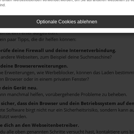
on dritten Werbetreibenden verwendet werden, um Sie auf anderen Webseiten zu ve
ind.
r: Network Error
Optionale Cookies ablehnen
n ist ein Fehler aufgetreten.
 ein paar Tipps, die dir helfen können:
rüfe deine Firewall und deine Internetverbindung.
 andere Webseiten, zum Beispiel deine Suchmaschine?
 deine Browsererweiterungen.
 Erweiterungen, wie Werbeblocker, können das Laden bestimmter 
n Browser oder in einem privaten Fenster?
e dein Gerät neu.
ann manchmal helfen, vorübergehende Probleme zu beheben.
e sicher, dass dein Browser und dein Betriebssystem auf de
ete Software birgt nicht nur ein Sicherheitsrisiko, sondern kann
tützt werden.
 dich an den Webseitenbetreiber.
u alle oben genannten Schritte versucht hast, kontaktiere uns 