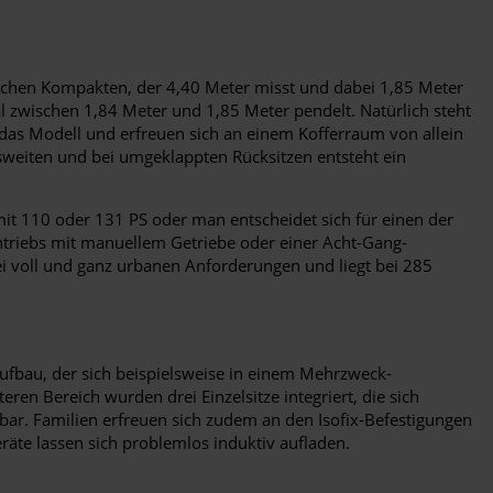
pischen Kompakten, der 4,40 Meter misst und dabei 1,85 Meter
mal zwischen 1,84 Meter und 1,85 Meter pendelt. Natürlich steht
s Modell und erfreuen sich an einem Kofferraum von allein
sweiten und bei umgeklappten Rücksitzen entsteht ein
 mit 110 oder 131 PS oder man entscheidet sich für einen der
antriebs mit manuellem Getriebe oder einer Acht-Gang-
i voll und ganz urbanen Anforderungen und liegt bei 285
Aufbau, der sich beispielsweise in einem Mehrzweck-
en Bereich wurden drei Einzelsitze integriert, die sich
bar. Familien erfreuen sich zudem an den Isofix-Befestigungen
räte lassen sich problemlos induktiv aufladen.