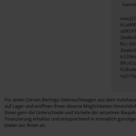
kannst
ewogI
AiaHR
aXRlP
ZmaWx
Mzc3O
ZmaWx
b3J0W
09cHJ
OiBud
ogICA
Für einen Citroen Berlingo Gebrauchtwagen aus dem Autohaus 
auf Lager und eröffnen Ihnen diverse Möglichkeiten hinsichtli
Ihnen gern die Unterschiede und Vorteile der einzelnen Baujah
Finanzierung erhalten und entsprechend in monatlich günstigen
bieten wir Ihnen an.