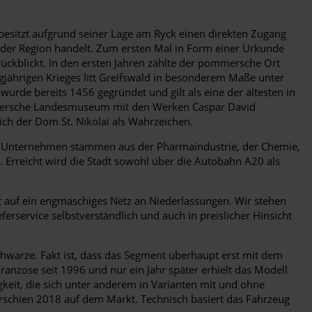
besitzt aufgrund seiner Lage am Ryck einen direkten Zugang
 der Region handelt. Zum ersten Mal in Form einer Urkunde
rückblickt. In den ersten Jahren zählte der pommersche Ort
jährigen Krieges litt Greifswald in besonderem Maße unter
urde bereits 1456 gegründet und gilt als eine der ältesten in
mmersche Landesmuseum mit den Werken Caspar David
lich der Dom St. Nikolai als Wahrzeichen.
ägt. Unternehmen stammen aus der Pharmaindustrie, der Chemie,
. Erreicht wird die Stadt sowohl über die Autobahn A20 als
t auf ein engmaschiges Netz an Niederlassungen. Wir stehen
rservice selbstverständlich und auch in preislicher Hinsicht
Schwarze. Fakt ist, dass das Segment überhaupt erst mit dem
ranzose seit 1996 und nur ein Jahr später erhielt das Modell
gkeit, die sich unter anderem in Varianten mit und ohne
erschien 2018 auf dem Markt. Technisch basiert das Fahrzeug