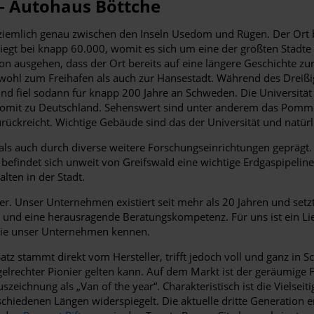
 – Autohaus Böttche
t ziemlich genau zwischen den Inseln Usedom und Rügen. Der Ort 
egt bei knapp 60.000, womit es sich um eine der größten Städte
n ausgehen, dass der Ort bereits auf eine längere Geschichte zu
wohl zum Freihafen als auch zur Hansestadt. Während des Dreißig
d fiel sodann für knapp 200 Jahre an Schweden. Die Universität w
 somit zu Deutschland. Sehenswert sind unter anderem das Po
zurückreicht. Wichtige Gebäude sind das der Universität und natür
ät als auch durch diverse weitere Forschungseinrichtungen gepr
befindet sich unweit von Greifswald eine wichtige Erdgaspipeline
ten in der Stadt.
r. Unser Unternehmen existiert seit mehr als 20 Jahren und setz
nd eine herausragende Beratungskompetenz. Für uns ist ein Liefe
n Sie unser Unternehmen kennen.
atz stammt direkt vom Hersteller, trifft jedoch voll und ganz in 
elrechter Pionier gelten kann. Auf dem Markt ist der geräumige F
chnung als „Van of the year“. Charakteristisch ist die Vielseiti
hiedenen Längen widerspiegelt. Die aktuelle dritte Generation 