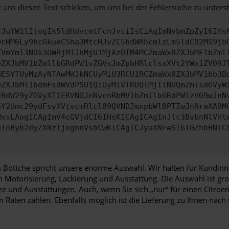
 uns diesen Text schicken, um uns bei der Fehlersuche zu unterst
CJuYW1lIjogIk5ldHdvcmtFcnJvciIsCiAgImNvbmZpZyI6IHs
0cHM6Ly9hcGkueC5ha3MtcHJvZC5hdWRhcmlzLm5ldC92MS9jb
TVmYmI3NDk3OWRjMTJhMjU1MjAzOTM4MCZmaWx0ZXJbMF1bZml
0ZXJbMV1bZmllbGRdPW1vZGVsJmZpbHRlclsxXVt2YWx1ZV09J
GE5YTUyMzAyNTAwMWJkNCUyMiU3RCU1RCZmaWx0ZXJbMV1bb3B
0ZXJbMl1bdmFsdWVdPSU1QiUyMlVTRUQlMjIlNUQmZmlsdGVyW
zBdW29yZGVyXT1ERVNDJnNvcnRbMV1bZmllbGRdPWlzVG9wJnN
pY2Umc29ydFsyXVtvcmRlcl09QVNDJmxpbWl0PTIwJnNraXA9M
WxsLAogICAgImV4cGVjdCI6IHsKICAgICAgInJlc3BvbnNlVHl
gInByb2dyZXNzIjogbnVsbCwKICAgICJyaXNreSI6IGZhbHNlC
Böttche spricht unsere enorme Auswahl. Wir halten für Kundinn
ch Motorisierung, Lackierung und Ausstattung. Die Auswahl ist g
re und Ausstattungen. Auch, wenn Sie sich „nur“ für einen Citro
 Raten zahlen. Ebenfalls möglich ist die Lieferung zu Ihnen nac