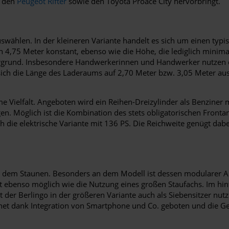
, den
Peugeot Rifter
sowie den Toyota Proace City hervorbringt.
uswählen. In der kleineren Variante handelt es sich um einen ty
hren 4,75 Meter konstant, ebenso wie die Höhe, die lediglich mini
grund. Insbesondere Handwerkerinnen und Handwerker nutzen da
t sich die Länge des Laderaums auf 2,70 Meter bzw. 3,05 Meter au
rme Vielfalt. Angeboten wird ein Reihen-Dreizylinder als Benziner
gen. Möglich ist die Kombination des stets obligatorischen Front
die elektrische Variante mit 136 PS. Die Reichweite genügt dabe
 aus dem Staunen. Besonders an dem Modell ist dessen modularer 
ebenso möglich wie die Nutzung eines großen Staufachs. Im hinter
er Berlingo in der größeren Variante auch als Siebensitzer nutz
ernet dank Integration von Smartphone und Co. geboten und die Ge