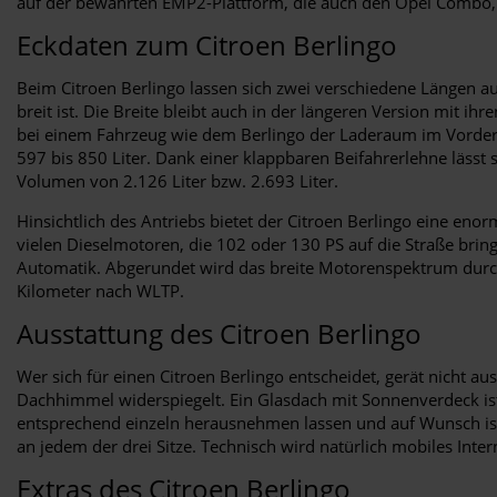
auf der bewährten EMP2-Plattform, die auch den Opel Combo
Eckdaten zum Citroen Berlingo
Beim Citroen Berlingo lassen sich zwei verschiedene Längen a
breit ist. Die Breite bleibt auch in der längeren Version mit i
bei einem Fahrzeug wie dem Berlingo der Laderaum im Vorder
597 bis 850 Liter. Dank einer klappbaren Beifahrerlehne läss
Volumen von 2.126 Liter bzw. 2.693 Liter.
Hinsichtlich des Antriebs bietet der Citroen Berlingo eine eno
vielen Dieselmotoren, die 102 oder 130 PS auf die Straße brin
Automatik. Abgerundet wird das breite Motorenspektrum durch 
Kilometer nach WLTP.
Ausstattung des Citroen Berlingo
Wer sich für einen Citroen Berlingo entscheidet, gerät nicht
Dachhimmel widerspiegelt. Ein Glasdach mit Sonnenverdeck ist 
entsprechend einzeln herausnehmen lassen und auf Wunsch ist d
an jedem der drei Sitze. Technisch wird natürlich mobiles Int
Extras des Citroen Berlingo