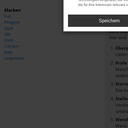
Technologien eingesetzt, die v
die für Ihre Interessen relevant s
Marken
Fiat
Fehle
Speichern
Peugeot
Opel
Beim Lade
VW
Hier sind
Ford
Citroen
Überp
Jeep
Laden
Leapmotor
Prüfe
Manche
andere
Start
Das k
Stell
Veralt
unters
Wende
Wenn d