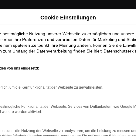
Cookie Einstellungen
ie bestmögliche Nutzung unserer Webseite zu ermöglichen und unsere
hierbei Ihre Präferenzen und verarbeiten Daten für Marketing und Stati
einem späteren Zeitpunkt Ihre Meinung ändern, können Sie die Einwillig
en zum Umfang der Datenverarbeitung finden Sie hier:
Datenschutzerkl
r Greifswald Gebrauchtwagen Top Angebote
en von uns eingesetzt:
ifswald Gebrauchtwagen To
rlich, um die Kernfunktionalität der Webseite zu gewährleisten.
sicher und sorglos unterwegs in Grei
ge Qualität aus. Allgemein bekannt ist die Langlebigkeit dieses 
estmögliche Funktionalität der Webseite. Services von Drittanbietern wie Google 
ersatz für Greifswald suchen, liegen Sie goldrichtig und sichern
eitere werden aktiviert.
n für deren einwandfreie Qualität eine Garantie. Des Weiteren 
lles tipptopp in Ordnung. Dass dies ganz sicher der Fall ist, sic
 es uns, die Nutzung der Webseite zu analysieren, um die Leistung zu messen u