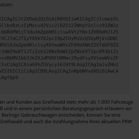
ützen:
KICAgICJtZXRob2QiOiAiR0VUIiwKICAgICJ1cmwiOi
GllbnRzLzIyMzcvd2Vic2l0ZS12ZWhpY2xlcz93ZWJz
lbGRdPWlzT3duJmZpbHRlclswXVt2YWx1ZV09dHJ1ZS
TVCJTdCJTIyYXVkYXJpc19pZCUyMiUzQSUyMjViODNl
dPUlOJmZpbHRlclsyXVtmaWVsZF09dXNhZ2VTdGF0ZS
zJdW29wXT1JTiZzb3J0WzBdW2ZpZWxkXT1pc093biZz
vcnRbMV1bb3JkZXJdPURFU0Mmc29ydFsyXVtmaWVsZF
CIsCiAgICAiaGVhZGVycyI6IHt9LAogICAgImJvZHki
wZSI6ICIiCiAgICB9LAogICAgInRpbWVvdXQiOiAwLA
iAgfQp9
en und Kunden aus Greifswald stets mehr als 1.000 Fahrzeuge
roß und in einem persönlichen Beratungsgespräch erläutern wir
en Berlingo Gebrauchtwagen entscheiden, können Sie eine
h Greifswald und auch die Inzahlungnahme Ihres aktuellen PKW