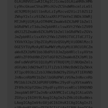
OiAiR0VUIiwKICAgICJ1cmwiOiAiaHR0cHM6
Ly9hcGkueC5ha3MtcHJvZC5hdWRhcmlzLm5l
dC92MS9jbGllbnRzLzIyMzcvd2Vic2l0ZS12
ZWhpY2xlcz93ZWJzaXRlPTVmYmI3NDk3OWRj
MTJhMjU1MjAzOTM4MCZmaWx0ZXJbMF1bZmll
bGRdPWlzT3duJmZpbHRlclswXVt2YWx1ZV09
dHJ1ZSZmaWx0ZXJbMV1bZmllbGRdPW1vZGVs
JmZpbHRlclsxXVt2YWx1ZV09JTVCJTdCJTIy
YXVkYXJpc19pZCUyMiUzQSUyMjViODNlMzc3
OGE5YTUyMzAyNTAwMWYzMyUyMiU3RCU1RCZm
aWx0ZXJbMV1bb3BdPUlOJmZpbHRlclsyXVtm
aWVsZF09dXNhZ2VTdGF0ZSZmaWx0ZXJbMl1b
dmFsdWVdPSU1QiUyMlVTRUQlMjIlNUQmZmls
dGVyWzJdW29wXT1JTiZzb3J0WzBdW2ZpZWxk
XT1pc093biZzb3J0WzBdW29yZGVyXT1ERVND
JnNvcnRbMV1bZmllbGRdPWlzVG9wJnNvcnRb
MV1bb3JkZXJdPURFU0Mmc29ydFsyXVtmaWVs
ZF09cHJpY2Umc29ydFsyXVtvcmRlcl09QVND
JmxpbWl0PTIwJnNraXA9MCIsCiAgICAiaGVh
ZGVycyI6IHt9LAogICAgImJvZHkiOiBudWxs
LAogICAgImV4cGVjdCI6IHsKICAgICAgInJl
c3BvbnNlVHlwZSI6ICIiCiAgICB9LAogICAg