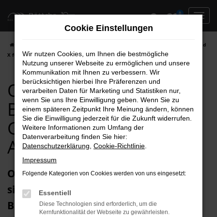
Zum
0
Hauptinhalt
Cookie Einstellungen
springen
Startseite
Brandenburg
Opel
Opel Grandland X
Opel Grandland
Wir nutzen Cookies, um Ihnen die bestmögliche
X für Brandenburg Gebrauchtwagen Top Angebote
Nutzung unserer Webseite zu ermöglichen und unsere
Kommunikation mit Ihnen zu verbessern. Wir
berücksichtigen hierbei Ihre Präferenzen und
Opel Grandland X für
verarbeiten Daten für Marketing und Statistiken nur,
wenn Sie uns Ihre Einwilligung geben. Wenn Sie zu
Brandenburg
einem späteren Zeitpunkt Ihre Meinung ändern, können
Sie die Einwilligung jederzeit für die Zukunft widerrufen.
Gebrauchtwagen Top
Weitere Informationen zum Umfang der
Datenverarbeitung finden Sie hier:
Angebote
Datenschutzerklärung
,
Cookie-Richtlinie
.
Impressum
Opel Grandland X Gebrauchtwagen –
Folgende Kategorien von Cookies werden von uns eingesetzt:
sicher und sorglos unterwegs in
Essentiell
Brandenburg
Diese Technologien sind erforderlich, um die
Kernfunktionalität der Webseite zu gewährleisten.