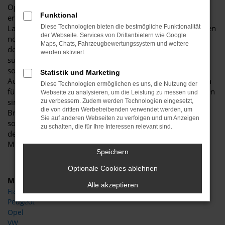
Opel Grandland X Gebrauchtwagen zeichnen sich durch
Funktional
erstklassige Qualität aus. Allgemein bekannt ist die
Langlebigkeit dieses Fahrzeugs, das auch in älteren Auflagen
Diese Technologien bieten die bestmögliche Funktionalität
der Webseite. Services von Drittanbietern wie Google
noch voll und ganz auf Höhe der Zeit fährt. Wenn Sie nach
Maps, Chats, Fahrzeugbewertungssystem und weitere
dem passenden fahrbaren Untersatz für Brandenburg
werden aktiviert.
suchen, liegen Sie goldrichtig und sichern sich viele Jahre
sorglose Mobilität. Natürlich bevorzugen auch wir vom
Statistik und Marketing
Autohaus Böttche junge Gebrauchtwagen und geben Ihnen
Diese Technologien ermöglichen es uns, die Nutzung der
für deren einwandfreie Qualität eine Garantie. Des Weiteren
Webseite zu analysieren, um die Leistung zu messen und
sind viele der Opel Grandland X Gebrauchtwagen für
zu verbessern. Zudem werden Technologien eingesetzt,
die von dritten Werbetreibenden verwendet werden, um
Brandenburg mitsamt eines Scheckhefts im Angebot und
Sie auf anderen Webseiten zu verfolgen und um Anzeigen
somit ist alles tipptopp in Ordnung. Dass dies ganz sicher
zu schalten, die für Ihre Interessen relevant sind.
der Fall ist, sichern wir durch die Arbeit unserer Kfz-
Meisterwerkstatt.
Speichern
Optionale Cookies ablehnen
Marken
Alle akzeptieren
Fiat
Peugeot
Opel
VW