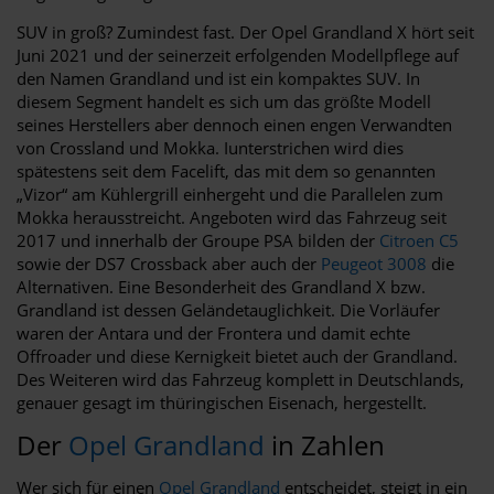
SUV in groß? Zumindest fast. Der Opel Grandland X hört seit
Juni 2021 und der seinerzeit erfolgenden Modellpflege auf
den Namen Grandland und ist ein kompaktes SUV. In
diesem Segment handelt es sich um das größte Modell
seines Herstellers aber dennoch einen engen Verwandten
von Crossland und Mokka. Iunterstrichen wird dies
spätestens seit dem Facelift, das mit dem so genannten
„Vizor“ am Kühlergrill einhergeht und die Parallelen zum
Mokka herausstreicht. Angeboten wird das Fahrzeug seit
2017 und innerhalb der Groupe PSA bilden der
Citroen C5
sowie der DS7 Crossback aber auch der
Peugeot 3008
die
Alternativen. Eine Besonderheit des Grandland X bzw.
Grandland ist dessen Geländetauglichkeit. Die Vorläufer
waren der Antara und der Frontera und damit echte
Offroader und diese Kernigkeit bietet auch der Grandland.
Des Weiteren wird das Fahrzeug komplett in Deutschlands,
genauer gesagt im thüringischen Eisenach, hergestellt.
Der
Opel Grandland
in Zahlen
Wer sich für einen
Opel Grandland
entscheidet, steigt in ein