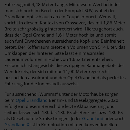
Fahrzeug mit 4,48 Meter Länge. Mit diesem Wert befindet
man sich noch im Bereich der Kompakt-SUV, wobei der
Grandland optisch auch an ein Coupé erinnert. Wer will,
spricht in diesem Kontext von Crossover, das mit 1,86 Meter
Breite sehr großzügig interpretiert wird. Hierzu gehört auch,
dass der Opel Grandland 1,61 Meter hoch ist und somit
auch fünf Erwachsenen ausreichende Kopf- und Beinfreiheit
bietet. Der Kofferraum bietet ein Volumen von 514 Liter, das
Umklappen der hinteren Sitze lässt ein maximales
Laderaumvolumen in Höhe von 1.652 Liter entstehen.
Erstaunlich ist angesichts dieses üppigen Raumangebots der
Wendekreis, der sich mit nur 11,00 Meter regelrecht
bescheiden ausnimmt und den Opel Grandland als perfektes
Fahrzeug für die Innenstadt ausweist.
Für ausreichend „Wumms“ unter der Motorhaube sorgen
beim
Opel Grandland
Benzin- und Dieselaggregate. 2020
erfolgte in diesem Bereich die letzte Aktualisierung und
seither lassen sich 130 bis 180 PS als Benziner bzw. 130 PS
als Diesel auf die Straße bringen. Jeder
Grandland
oder auch
Grandland X
ist in Kombination mit den konventionellen