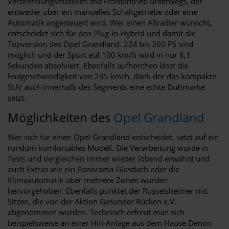
Verbrennungsmotoren mit Frontantrieb unterwegs, der
entweder über ein manuelles Schaltgetriebe oder eine
Automatik angesteuert wird. Wer einen Allradler wünscht,
entscheidet sich für den Plug-In-Hybrid und damit die
Topversion des Opel Grandland. 224 bis 300 PS sind
möglich und der Spurt auf 100 km/h wird in nur 6,1
Sekunden absolviert. Ebenfalls aufhorchen lässt die
Endgeschwindigkeit von 235 km/h, dank der das kompakte
SUV auch innerhalb des Segments eine echte Duftmarke
setzt.
Möglichkeiten des
Opel Grandland
Wer sich für einen Opel Grandland entscheidet, setzt auf ein
rundum komfortables Modell. Die Verarbeitung wurde in
Tests und Vergleichen immer wieder lobend erwähnt und
auch Extras wie ein Panorama-Glasdach oder die
Klimaautomatik über mehrere Zonen wurden
hervorgehoben. Ebenfalls punktet der Rüsselsheimer mit
Sitzen, die von der Aktion Gesunder Rücken e.V.
abgenommen wurden. Technisch erfreut man sich
beispielsweise an einer Hifi-Anlage aus dem Hause Denon